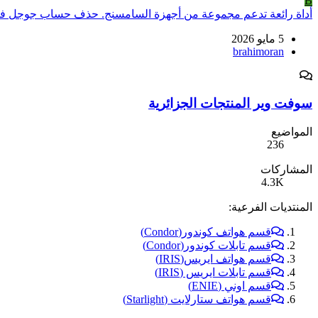
B
أداة رائعة تدعم مجموعة من أجهزة السامسنج. حذف حساب جوجل في
5 مايو 2026
brahimoran
سوفت وير المنتجات الجزائرية
المواضيع
236
المشاركات
4.3K
المنتديات الفرعية:
قسم هواتف كوندور(Condor)
قسم تابلات كوندور(Condor)
قسم هواتف ايريس(IRIS)
قسم تابلات ايريس (IRIS)
قسم اوني (ENIE)
قسم هواتف ستارلايت (Starlight)