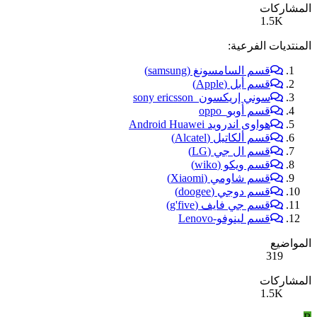
المشاركات
1.5K
المنتديات الفرعية:
قسم السامسونغ (samsung)
قسم أبل (Apple)
سوني إريكسون_sony ericsson
قسم أوبو_oppo
هواوى اندرويد Android Huawei
قسم ألكاتيل (Alcatel)
قسم ال جي (LG)
قسم ويكو (wiko)
قسم شاومي (Xiaomi)
قسم دوجي (doogee)
قسم جي فايف (g'five)
قسم لينوفو-Lenovo
المواضيع
319
المشاركات
1.5K