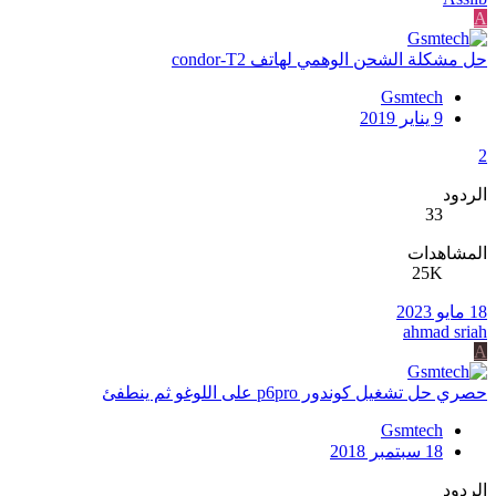
A
حل مشكلة الشحن الوهمي لهاتف condor-T2
Gsmtech
9 يناير 2019
2
الردود
33
المشاهدات
25K
18 مايو 2023
ahmad sriah
A
حصري حل تشغيل كوندور p6pro على اللوغو ثم ينطفئ
Gsmtech
18 سبتمبر 2018
الردود