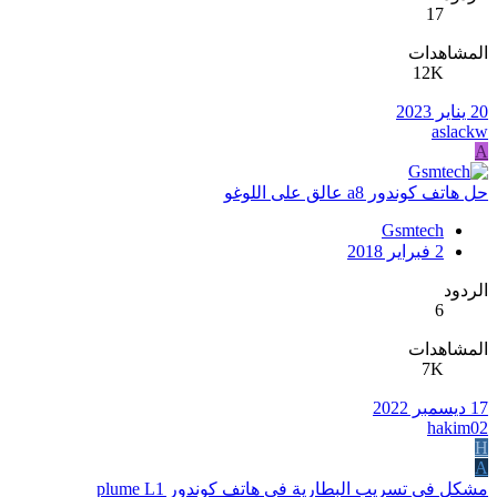
17
المشاهدات
12K
20 يناير 2023
aslackw
A
حل هاتف كوندور a8 عالق على اللوغو
Gsmtech
2 فبراير 2018
الردود
6
المشاهدات
7K
17 ديسمبر 2022
hakim02
H
A
مشكل في تسريب البطارية في هاتف كوندور plume L1