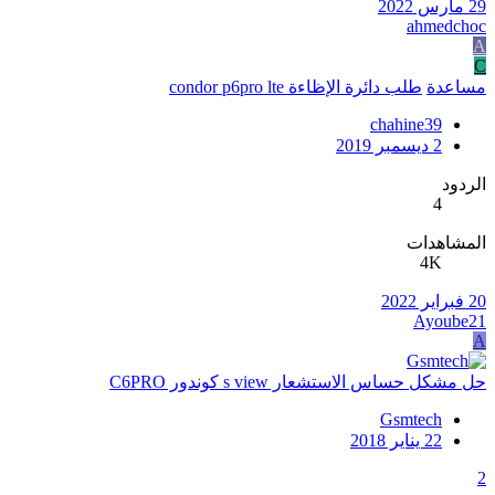
29 مارس 2022
ahmedchoc
A
C
مساعدة
طلب دائرة الإظاءة condor p6pro lte
chahine39
2 ديسمبر 2019
الردود
4
المشاهدات
4K
20 فبراير 2022
Ayoube21
A
حل مشكل حساس الاستشعار s view كوندور C6PRO
Gsmtech
22 يناير 2018
2