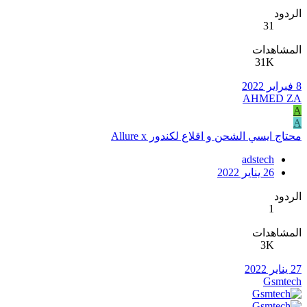
الردود
31
المشاهدات
31K
8 فبراير 2022
AHMED ZA
A
A
محتاج ايسي الشحن و اقلاع لكندور Allure x
adstech
26 يناير 2022
الردود
1
المشاهدات
3K
27 يناير 2022
Gsmtech