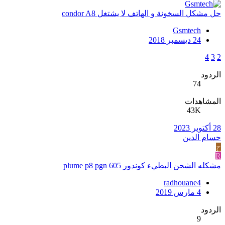
حل مشكل السخونة و الهاتف لا يشتغل condor A8
Gsmtech
24 ديسمبر 2018
4
3
2
الردود
74
المشاهدات
43K
28 أكتوبر 2023
حسام الدين
ح
R
مشكله الشحن البطيء كوندور plume p8 pgn 605
radhouane4
4 مارس 2019
الردود
9