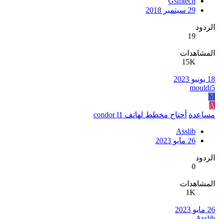
Gsmtech
29 سبتمبر 2018
الردود
19
المشاهدات
15K
18 يونيو 2023
mouldi5
M
A
مساعدة
أحتاج مخطط لهاتف condor l1
Asslib
26 مايو 2023
الردود
0
المشاهدات
1K
26 مايو 2023
Asslib