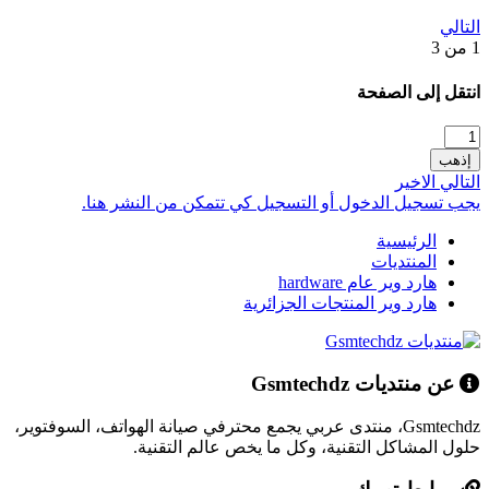
التالي
1 من 3
انتقل إلى الصفحة
إذهب
التالي
الاخير
يجب تسجيل الدخول أو التسجيل كي تتمكن من النشر هنا.
الرئيسية
المنتديات
هارد وير عام hardware
هارد وير المنتجات الجزائرية
عن منتديات Gsmtechdz
Gsmtechdz، منتدى عربي يجمع محترفي صيانة الهواتف، السوفتوير،
حلول المشاكل التقنية، وكل ما يخص عالم التقنية.