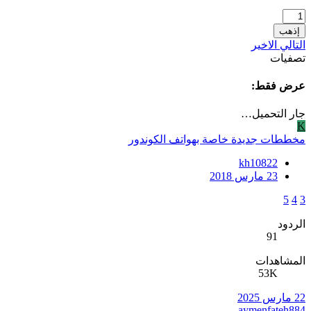
إذهب
التالي
الاخير
تصفيات
عرض فقط:
جار التحميل…
K
مخططات جديدة خاصة بهواتف الكوندور
kh10822
23 مارس 2018
5
4
3
الردود
91
المشاهدات
53K
22 مارس 2025
aymenfateh884