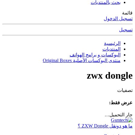
بحث بالمنتديات
قائمة
تسجيل الدخول
تسجيل
الرئيسية
المنتديات
البوكسات و برامج الهواتف
منتدى البوكسات الأصلية Original Boxes
zwx dongle
تصفيات
عرض فقط:
جار التحميل…
ما هو دونقل ZXW Dongle ؟