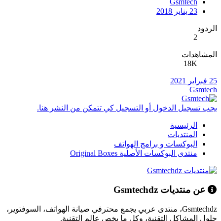
Gsmtech
23 يناير 2018
الردود
2
المشاهدات
18K
25 فبراير 2021
Gsmtech
يجب تسجيل الدخول أو التسجيل كي تتمكن من النشر هنا.
الرئيسية
المنتديات
البوكسات و برامج الهواتف
منتدى البوكسات الأصلية Original Boxes
عن منتديات Gsmtechdz
Gsmtechdz، منتدى عربي يجمع محترفي صيانة الهواتف، السوفتوير،
حلول المشاكل التقنية، وكل ما يخص عالم التقنية.