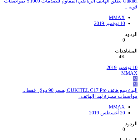
Oukitel تطلق الهاتف الرياضي المقاوم للصدمات Y1000 بمواصفات
قوية ..
MMAX
10 نوفمبر 2019
الردود
0
المشاهدات
4K
10 نوفمبر 2019
MMAX
M
M
البدء ببيع هاتف OUKITEL C17 Pro بسعر 90 دولار فقط ..
مواصفات مميزة لهذا الهاتف .
MMAX
20 أغسطس 2019
الردود
0