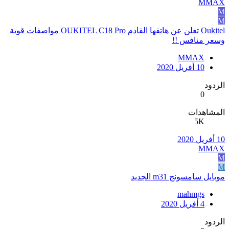
MMAX
M
M
Oukitel تعلن عن هاتفها القادم OUKITEL C18 Pro مواصفات قوية
وسعر منافس !!
MMAX
10 أفريل 2020
الردود
0
المشاهدات
5K
10 أفريل 2020
MMAX
M
M
موبايل سامسونج m31 الجديد
mahmgs
4 أفريل 2020
الردود