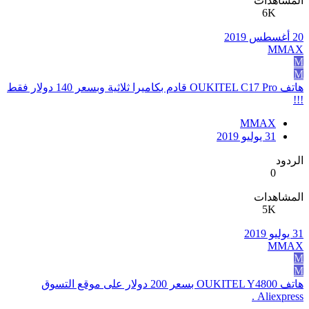
المشاهدات
6K
20 أغسطس 2019
MMAX
M
M
هاتف OUKITEL C17 Pro قادم بكاميرا ثلاثية وبسعر 140 دولار فقط
!!!
MMAX
31 يوليو 2019
الردود
0
المشاهدات
5K
31 يوليو 2019
MMAX
M
M
هاتف OUKITEL Y4800 بسعر 200 دولار على موقع التسوق
Aliexpress .