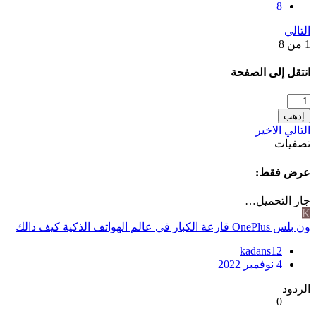
8
التالي
1 من 8
انتقل إلى الصفحة
إذهب
التالي
الاخير
تصفيات
عرض فقط:
جار التحميل…
K
ون بلس OnePlus قارعة الكبار في عالم الهواتف الذكية كيف دالك
kadans12
4 نوفمبر 2022
الردود
0