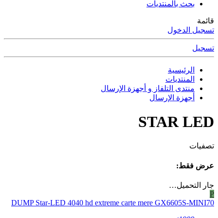
بحث بالمنتديات
قائمة
تسجيل الدخول
تسجيل
الرئيسية
المنتديات
منتدى التلفاز و أجهزة الإرسال
أجهزة الإرسال
STAR LED
تصفيات
عرض فقط:
جار التحميل…
P
DUMP Star-LED 4040 hd extreme carte mere GX6605S-MINI70