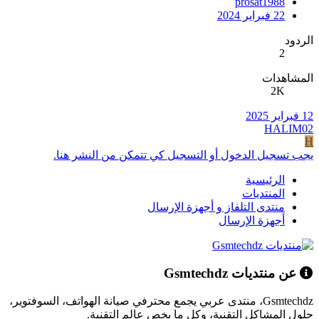
prosat1988
22 فبراير 2024
الردود
2
المشاهدات
2K
12 فبراير 2025
HALIM02
H
يجب تسجيل الدخول أو التسجيل كي تتمكن من النشر هنا.
الرئيسية
المنتديات
منتدى التلفاز و أجهزة الإرسال
أجهزة الإرسال
عن منتديات Gsmtechdz
Gsmtechdz، منتدى عربي يجمع محترفي صيانة الهواتف، السوفتوير،
حلول المشاكل التقنية، وكل ما يخص عالم التقنية.