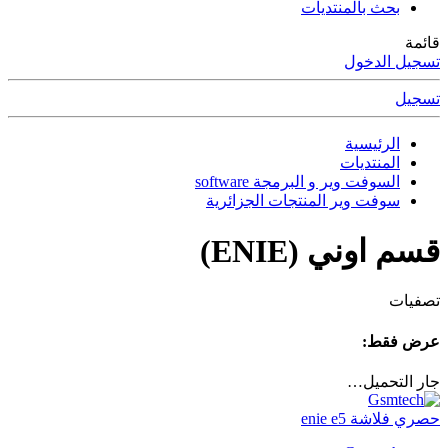
بحث بالمنتديات
قائمة
تسجيل الدخول
تسجيل
الرئيسية
المنتديات
السوفت وير و البرمجة software
سوفت وير المنتجات الجزائرية
قسم اوني (ENIE)
تصفيات
عرض فقط:
جار التحميل…
حصري فلاشة enie e5