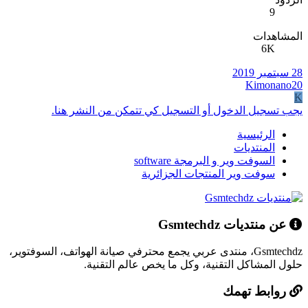
9
المشاهدات
6K
28 سبتمبر 2019
Kimonano20
K
يجب تسجيل الدخول أو التسجيل كي تتمكن من النشر هنا.
الرئيسية
المنتديات
السوفت وير و البرمجة software
سوفت وير المنتجات الجزائرية
عن منتديات Gsmtechdz
Gsmtechdz، منتدى عربي يجمع محترفي صيانة الهواتف، السوفتوير،
حلول المشاكل التقنية، وكل ما يخص عالم التقنية.
روابط تهمك