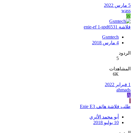
5 مارس 2022
wass
W
فلاشة enie-ef 1-spd6531
Gsmtech
4 مارس 2018
الردود
5
المشاهدات
6K
1 فبراير 2022
ahmads
A
أ
طلب فلاشة هاتف Enie E3
أبو محمد الأثري
10 يوليو 2018
الردود