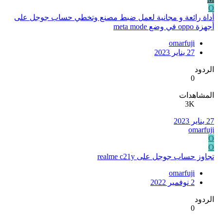
O
أداة رائعة و مجانية لعمل ضبط مصنع وتخطي حساب جوجل على
أجهزة oppo في وضع meta mode
omarfuji
27 يناير 2023
الردود
0
المشاهدات
3K
27 يناير 2023
omarfuji
O
O
تجاوز حساب جوجل على realme c21y
omarfuji
2 نوفمبر 2022
الردود
0