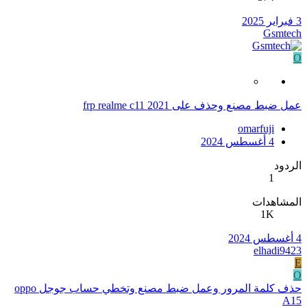
3 فبراير 2025
Gsmtech
O
عمل ضبط مصنع وحذف على frp realme c11 2021
omarfuji
4 أغسطس 2024
الردود
1
المشاهدات
1K
4 أغسطس 2024
elhadi9423
E
O
حذف كلمة المرور وعمل ضبط مصنع وتخطي حساب جوجل oppo
A15