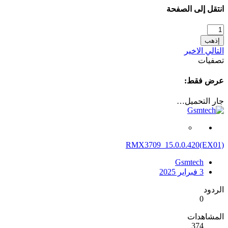
انتقل إلى الصفحة
إذهب
التالي
الاخير
تصفيات
عرض فقط:
جار التحميل…
RMX3709_15.0.0.420(EX01)
Gsmtech
3 فبراير 2025
الردود
0
المشاهدات
374