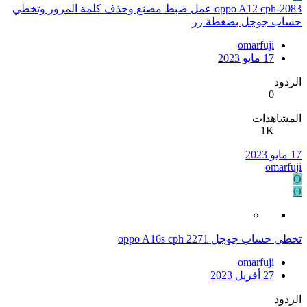
oppo A12 cph-2083 عمل ضبط مصنع وحذف كلمة المرور وتخطي
حساب جوجل بضغطة زر
omarfuji
17 مايو 2023
الردود
0
المشاهدات
1K
17 مايو 2023
omarfuji
O
O
تخطي حساب جوجل oppo A16s cph 2271
omarfuji
27 أفريل 2023
الردود