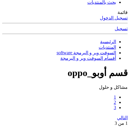
بحث بالمنتديات
قائمة
تسجيل الدخول
تسجيل
الرئيسية
المنتديات
السوفت وير و البرمجة software
أقسام السوفت وير و البرمجة
قسم أوبو_oppo
مشاكل و حلول
1
2
3
التالي
1 من 3