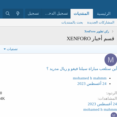
تسجيل الدخول
تسجيل
الرئيسية
المنتديات
ما الجديد
مركز الرفع
القرآن ال
المشاركات الجديدة
بحث بالمنتديات
ركن تطوير XenForo
قسم أخبار XENFORO
تصفيات
M
أين ستلعب مباراة سيلتا فيغو و ريال مدريد ؟
mohamed h mahmm
24 أغسطس 2023
الردود
0
المشاهدات
4K
24 أغسطس 2023
mohamed h mahmm
M