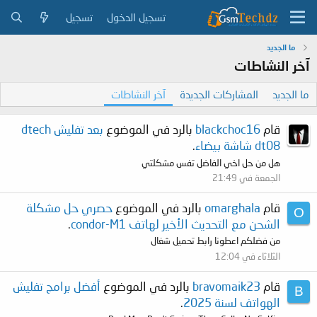
تسجيل الدخول
تسجيل
ما الجديد
آخر النشاطات
ما الجديد
المشاركات الجديدة
آخر النشاطات
قام
blackchoc16
بالرد في الموضوع
بعد تفليش dtech
dt08 شاشة بيضاء
.
هل من حل اخي الفاضل تفس مشكلتي
الجمعة في 21:49
قام
omarghala
بالرد في الموضوع
حصري حل مشكلة
O
الشحن مع التحديث الأخير لهاتف condor-M1
.
من فضلكم اعطونا رابط تحميل شغال
الثلاثاء في 12:04
قام
bravomaik23
بالرد في الموضوع
أفضل برامج تفليش
B
الهواتف لسنة 2025
.