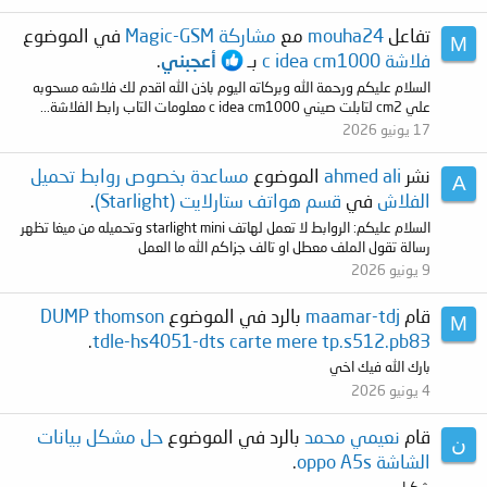
تفاعل
mouha24
مع
مشاركة Magic-GSM
في الموضوع
M
فلاشة c idea cm1000
بـ
أعجبني
.
السلام عليكم ورحمة الله وبركاته اليوم باذن الله اقدم لك فلاشه مسحوبه
علي cm2 لتابلت صيني c idea cm1000 معلومات التاب رابط الفلاشة...
17 يونيو 2026
نشر
ahmed ali
الموضوع
مساعدة بخصوص روابط تحميل
A
الفلاش
في
قسم هواتف ستارلايت (Starlight)
.
السلام عليكم: الروابط لا تعمل لهاتف starlight mini وتحميله من ميغا تظهر
رسالة تقول الملف معطل او تالف جزاكم الله ما العمل
9 يونيو 2026
قام
maamar-tdj
بالرد في الموضوع
DUMP thomson
M
.
tdle-hs4051-dts carte mere tp.s512.pb83
بارك الله فيك اخي
4 يونيو 2026
قام
نعيمي محمد
بالرد في الموضوع
حل مشكل بيانات
ن
الشاشة oppo A5s
.