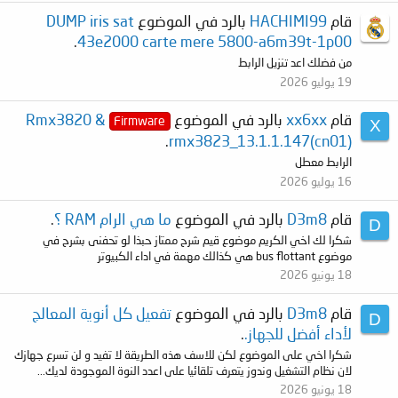
قام
HACHIMI99
بالرد في الموضوع
DUMP iris sat
.
43e2000 carte mere 5800-a6m39t-1p00
من فضلك اعد تنزيل الرابط
19 يوليو 2026
قام
xx6xx
بالرد في الموضوع
Rmx3820 &
Firmware
X
.
rmx3823_13.1.1.147(cn01)
الرابط معطل
16 يوليو 2026
قام
D3m8
بالرد في الموضوع
ما هي الرام RAM ؟
.
D
شكرا لك اخي الكريم موضوع قيم شرح ممتاز حبذا لو تحفنى بشرح في
موضوع bus flottant هي كذالك مهمة في اداء الكبيوتر
18 يونيو 2026
قام
D3m8
بالرد في الموضوع
تفعيل كل أنوية المعالج
D
لأداء أفضل للجهاز.
.
شكرا اخي على الموضوع لكن للاسف هذه الطريقة لا تفيد و لن تسرع جهازك
لان نظام التشغيل وندوز يتعرف تلقائيا على اعدد النوة الموجودة لديك...
18 يونيو 2026