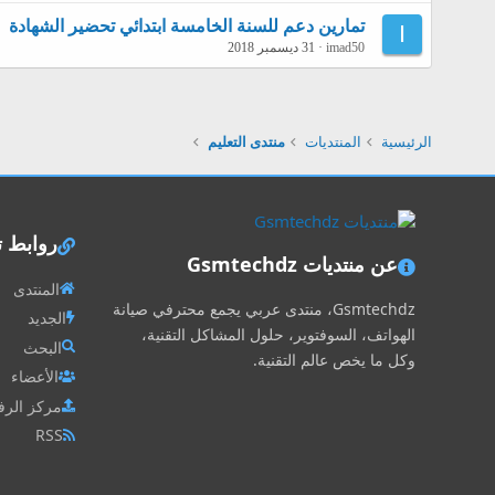
تمارين دعم للسنة الخامسة ابتدائي تحضير الشهادة
I
imad50
31 ديسمبر 2018
الرئيسية
المنتديات
منتدى التعليم
روابط 
عن منتديات Gsmtechdz
المنتدى
Gsmtechdz، منتدى عربي يجمع محترفي صيانة
الجديد
الهواتف، السوفتوير، حلول المشاكل التقنية،
البحث
وكل ما يخص عالم التقنية.
الأعضاء
مركز الرف
RSS