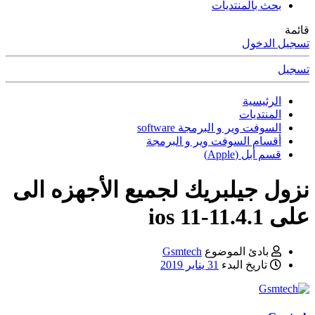
بحث بالمنتديات
قائمة
تسجيل الدخول
تسجيل
الرئيسية
المنتديات
السوفت وير و البرمجة software
أقسام السوفت وير و البرمجة
قسم أبل (Apple)
نزول جيلبريك لجميع الأجهزه الى
على ios 11-11.4.1
بادئ الموضوع
Gsmtech
تاريخ البدء
31 يناير 2019