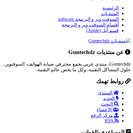
الرئيسية
المنتديات
السوفت وير و البرمجة software
أقسام السوفت وير و البرمجة
قسم أبل (Apple)
عن منتديات Gsmtechdz
Gsmtechdz، منتدى عربي يجمع محترفي صيانة الهواتف، السوفتوير،
حلول المشاكل التقنية، وكل ما يخص عالم التقنية.
روابط تهمك
المنتدى
الجديد
البحث
الأعضاء
مركز الرفع
RSS
المساعدة والقوانين