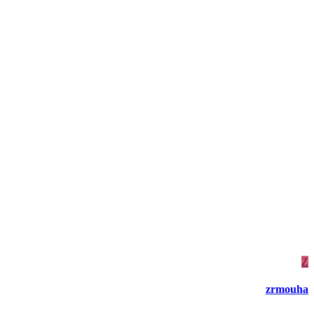
Z
zrmouha