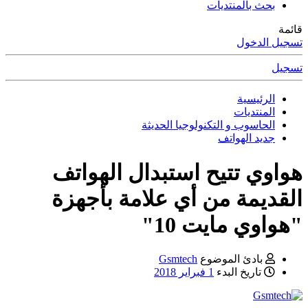
بحث بالمنتديات
قائمة
تسجيل الدخول
تسجيل
الرئيسية
المنتديات
الحاسوب و التكنولوجيا الحديثة
جديد الهواتف
هواوي تتيح استبدال الهواتف
القديمة من أي علامة بأجهزة
"هواوي مايت 10"
بادئ الموضوع
Gsmtech
تاريخ البدء
1 فبراير 2018