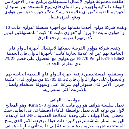
أطلقت مجموعة هواوي لأعمال المستهلكين برنامج تبادل الأجهزة من
الهواتف الذكية وأجهزة راوتر الـ واي فاي، يتيح للمستخدمين استبدال
أجهزتهم القديمة "من أي علامة تجارية كانت" بأجهزة حديثة من هواوي
ودفع الفرق فقط.
وتقدم شركة هواوي أحدث تقنياتها من أجهزة سلسلة "هواوي مايت 10"،
أو "هواوي مايت 10 برو"، أو "هواوي مايت 10 لايت" للمستهلكين كبديل
لأجهزتهم القديمة مع دفع الفرق.
وتقدم شركة هواوي الفرصة لعملائها لاستبدال أجهزة الـ واي فاي
الخاصة بهم "من أي علامة تجارية كانت" بأجهزة الـ واي فاي الحديثة
E5785 Elite2 أو E5770 Pro من هواوي مع الحصول على خصم 25 %،
لدى معارض الحداد.
ويستطيع المستخدمين ترقية أجهزة الـ واي فاي القديمة الخاصة بهم
والحصول على جهاز الـ واي فاي E5785 Elite2 من هواوي لدى "مكتبة
جرير"، الأمر الذي سيوفر لهم سرعة أعلى وسهولة استخدام واتصال
بالانترنت أكثر استقرارية.
مواصفات الهاتف
تعمل سلسلة هواتف هواوي مايت 10 بمعالج Kirin 970، وهو المعالج
الأول من نوعه الذي يعمل بواسطة الذكاء الاصطناعي في العالم، حيث
تحظى أيضاً الهواتف على وحدة المعالجة العصبية NPU. كما أن هذه
الهواتف تمتاز بشاشة عرض كبيرة ذات حواف رفيعة، الأمر الذي يمنح
المستخدم تجربة بصرية مذهلة. وإضافةً إلى ذلك، تأتي سلسلة هواتف