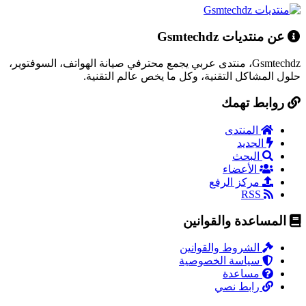
عن منتديات Gsmtechdz
Gsmtechdz، منتدى عربي يجمع محترفي صيانة الهواتف، السوفتوير،
حلول المشاكل التقنية، وكل ما يخص عالم التقنية.
روابط تهمك
المنتدى
الجديد
البحث
الأعضاء
مركز الرفع
RSS
المساعدة والقوانين
الشروط والقوانين
سياسة الخصوصية
مساعدة
رابط نصي