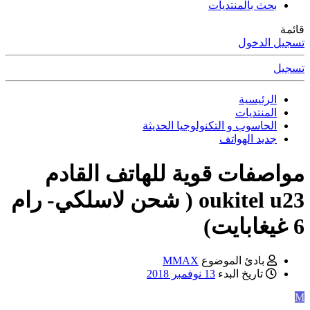
بحث بالمنتديات
قائمة
تسجيل الدخول
تسجيل
الرئيسية
المنتديات
الحاسوب و التكنولوجيا الحديثة
جديد الهواتف
مواصفات قوية للهاتف القادم
oukitel u23 ( شحن لاسلكي- رام
6 غيغابايت)
بادئ الموضوع
MMAX
تاريخ البدء
13 نوفمبر 2018
M