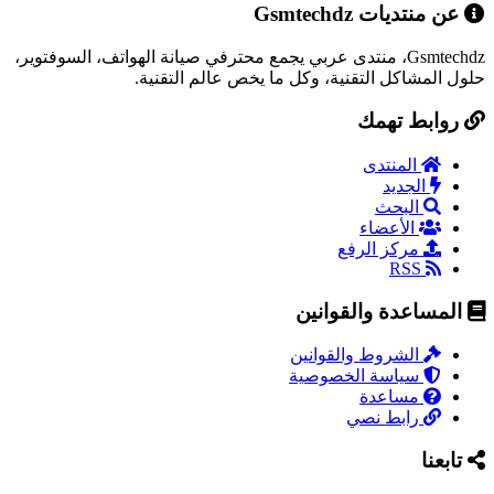
عن منتديات Gsmtechdz
Gsmtechdz، منتدى عربي يجمع محترفي صيانة الهواتف، السوفتوير،
حلول المشاكل التقنية، وكل ما يخص عالم التقنية.
روابط تهمك
المنتدى
الجديد
البحث
الأعضاء
مركز الرفع
RSS
المساعدة والقوانين
الشروط والقوانين
سياسة الخصوصية
مساعدة
رابط نصي
تابعنا