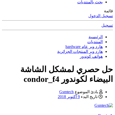
بحث بالمنتديات
قائمة
تسجيل الدخول
تسجيل
الرئيسية
المنتديات
هارد وير عام hardware
هارد وير المنتجات الجزائرية
هواتف كوندور
حل حصري لمشكل الشاشة
البيضاء لكوندور condor_f4
بادئ الموضوع
Gsmtech
تاريخ البدء
9 أكتوبر 2018