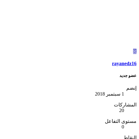
R
rayanedz16
عضو جديد
إنضم
1 سبتمبر 2018
المشاركات
20
مستوى التفاعل
0
النقاط