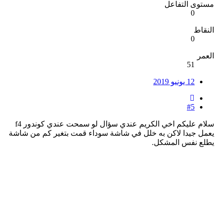
مستوى التفاعل
0
النقاط
0
العمر
51
12 يونيو 2019
#5
سلام عليكم اخي الكريم عندي سؤال لو سمحت عندي كوندور f4
يعمل جيدا لاكن به خلل في شاشة سوداء قمت بتغير كم من شاشة
يطلع نفس المشكل.