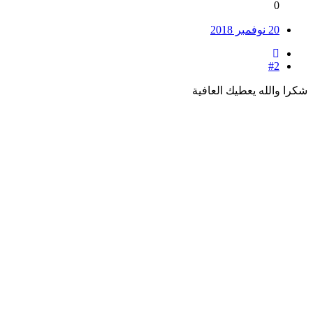
0
20 نوفمبر 2018
#2
شكرا والله يعطيك العافية