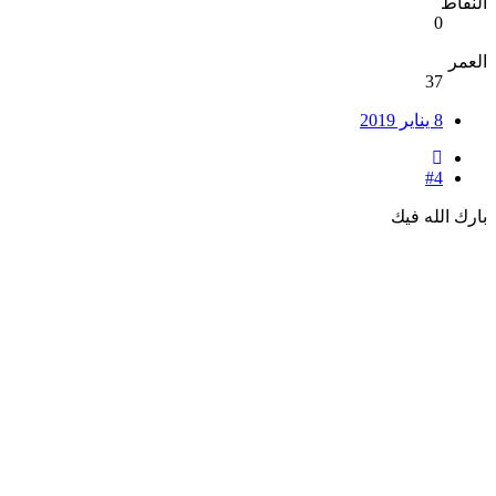
النقاط
0
العمر
37
8 يناير 2019
#4
بارك الله فيك