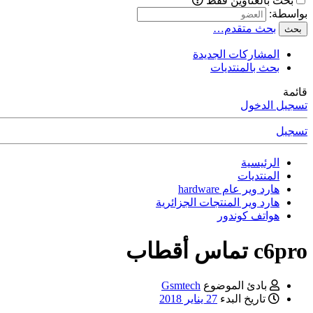
بحث بالعناوين فقط
بواسطة:
بحث متقدم…
بحث
المشاركات الجديدة
بحث بالمنتديات
قائمة
تسجيل الدخول
تسجيل
الرئيسية
المنتديات
هارد وير عام hardware
هارد وير المنتجات الجزائرية
هواتف كوندور
c6pro تماس أقطاب
بادئ الموضوع
Gsmtech
تاريخ البدء
27 يناير 2018