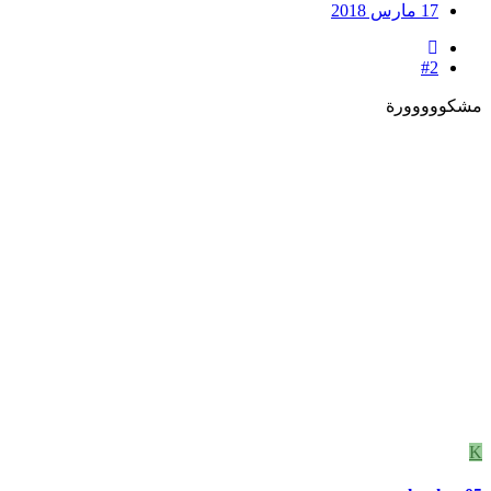
17 مارس 2018
#2
مشكووووورة
K