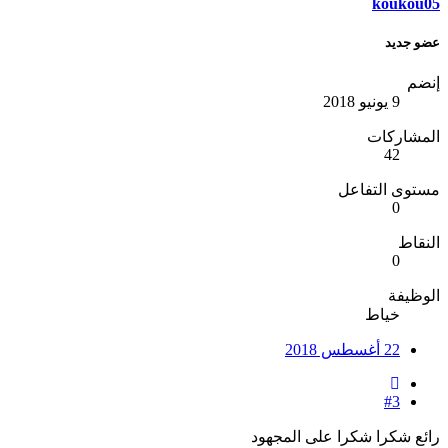
koukou05
عضو جديد
إنضم
9 يونيو 2018
المشاركات
42
مستوى التفاعل
0
النقاط
0
الوظيفة
خياط
22 أغسطس 2018
#3
رائع شكرا شكرا على المجهود