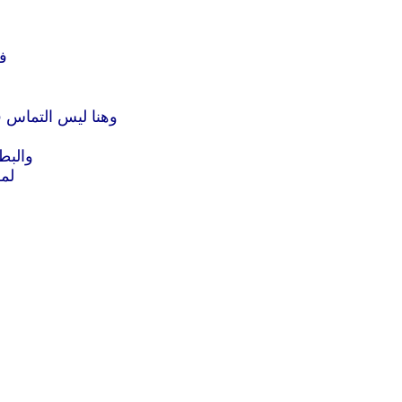
في
وهنا ليس التماس ف
والبط
لم