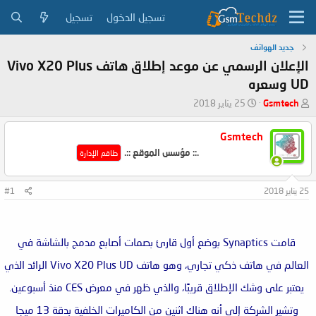
تسجيل الدخول
تسجيل
جديد الهواتف
الإعلان الرسمي عن موعد إطلاق هاتف Vivo X20 Plus
UD وسعره
ب
ت
Gsmtech
25 يناير 2018
ا
ا
د
ر
Gsmtech
ئ
ي
.:: مؤسس الموقع ::.
ا
خ
طاقم الإدارة
ل
ا
م
ل
25 يناير 2018
#1
و
ب
ض
د
و
ء
ع
قامت Synaptics بوضع أول قارئ بصمات أصابع مدمج بالشاشة في
العالم في هاتف ذكي تجاري، وهو هاتف Vivo X20 Plus UD الرائد الذي
يعتبر على وشك الإطلاق قريبًا، والذي ظهر في معرض CES منذ أسبوعين.
وتشير الشركة إلى أنه هناك اثنين من الكاميرات الخلفية بدقة 13 ميجا