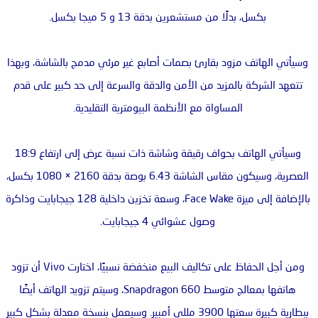
بكسل، بدلًا من مستشعرين بدقة 13 و 5 ميجا بكسل.
وسيأتي الهاتف مزود بقارئ بصمات أصابع غير مرئي مدمج بالشاشة، وبهذا
تتعهد الشركة بالمزيد من الأمن والدقة والسرعة إلى حد كبير على قدم
المساواة مع الأنظمة البيومترية التقليدية.
وسيأتي الهاتف بحواف رقيقة وشاشة ذات نسبة عرض إلى ارتفاع 18:9
العصرية، وسيكون مقاس الشاشة 6.43 بوصة بدقة 2160 × 1080 بكسل،
بالإضافة إلى ميزة Face Wake، وسعة تخزين داخلية 128 جيجابايت وذاكرة
وصول عشوائي 4 جيجابايت.
ومن أجل الحفاظ على تكاليف البيع منخفضة نسبيًا، اختارت Vivo أن تزود
هاتفها بمعالج متوسط Snapdragon 660، وسيتم تزويد الهاتف أيضًا
ببطارية كبيرة سعتها 3900 مللي أمبير. وسيعمل بنسخة معدلة بشكل كبير