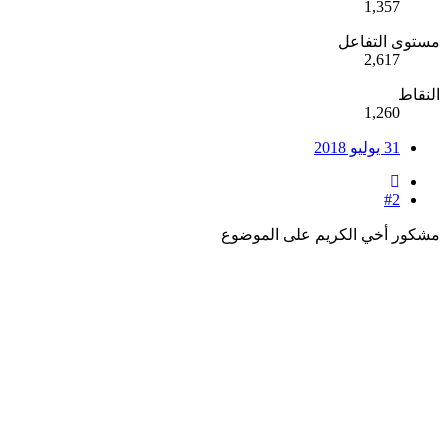
1,357
مستوى التفاعل
2,617
النقاط
1,260
31 يوليو 2018
#2
مشكور أخي الكريم على الموضوع