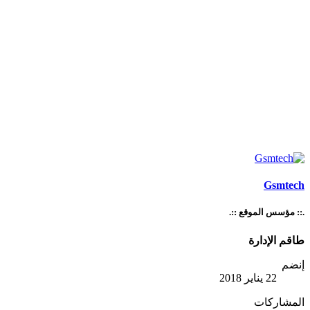
Gsmtech
.:: مؤسس الموقع ::.
طاقم الإدارة
إنضم
22 يناير 2018
المشاركات