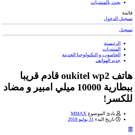
بحث بالمنتديات
قائمة
تسجيل الدخول
تسجيل
الرئيسية
المنتديات
الحاسوب و التكنولوجيا الحديثة
جديد الهواتف
هاتف oukitel wp2 قادم قريبا
ببطارية 10000 ميلي امبير و مضاد
للكسر!
بادئ الموضوع
MMAX
تاريخ البدء
31 يوليو 2018
M