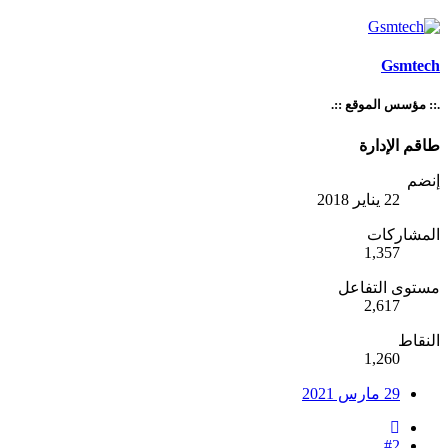
Gsmtech
.:: مؤسس الموقع ::.
طاقم الإدارة
إنضم
22 يناير 2018
المشاركات
1,357
مستوى التفاعل
2,617
النقاط
1,260
29 مارس 2021
#2