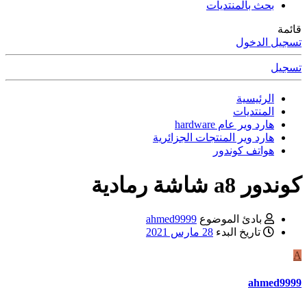
بحث بالمنتديات
قائمة
تسجيل الدخول
تسجيل
الرئيسية
المنتديات
هارد وير عام hardware
هارد وير المنتجات الجزائرية
هواتف كوندور
كوندور a8 شاشة رمادية
بادئ الموضوع
ahmed9999
تاريخ البدء
28 مارس 2021
A
ahmed9999