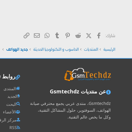
فيسبوك
X (Twitter)
Reddit
Pinterest
Tumblr
WhatsApp
الرابط
البريد الإلكتروني
شارك:
الرئيسية
المنتديات
الحاسوب و التكنولوجيا الحديثة
جديد الهواتف
روابط 
المنتدى
عن منتديات Gsmtechdz
الجديد
Gsmtechdz، منتدى عربي يجمع محترفي صيانة
البحث
الهواتف، السوفتوير، حلول المشاكل التقنية،
الأعضاء
وكل ما يخص عالم التقنية.
مركز الرف
RSS