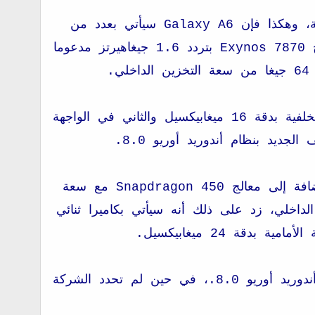
ويعتبر الهاتفين الجديدين من سامسونغ من الهواتف متوسطة المواصفات التقينة، وهكذا فإن Galaxy A6 سيأتي بعدد من
المميزات من بينها شاشة Super AMOLED بقياس 5.6 إنش بالإضافة إلى معالج Exynos 7870 بتردد 1.6 جيغاهيرتز مدعوما
بالإضافة إلى ذلك فإن Galaxy A6 سيأتي كذلك بكاميرتين الأولى في الواجهة الخلفية بدقة 16 ميغابيكسيل والثاني في الواجهة
أما +Galaxy A6 فسيأتي بدوره بشاشة Super AMOLED بقياس 6 إنش بالإضافة إلى معالج Snapdragon 450 مع سعة
32 و 64 جيغا من سعة التخزين الداخلي، زد على ذلك أنه سيأتي بكاميرا ثنائي
إضافة لذلك فإن +Galaxy A6 سياتي بسعة بطارية تقدر بـ 3500mAh وبنظام أندوريد أوريو 8.0.، في حين لم تحدد الشركة