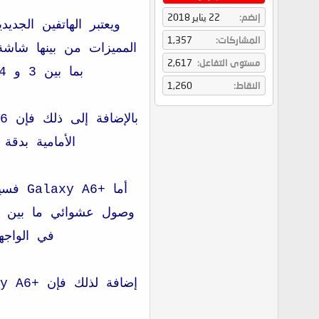
إنضم
22 يناير 2018
المشاركات
1,357
مستوى التفاعل
2,617
بما بين 3 و 4 جيغا من سعة ذاكرة الوصول العشوائي وما بين 32 و 64 جيغا من سعة التخزين الداخلي.
النقاط
1,260
الأمامية بدقة 16 ميغابيكسيل وسعة بطارية 3300mAh، وسيعمل الهاتف الجديد بنظام أندوريد أوريو 0
في الواجهة الخلفية بدقة 16 + 5 مي