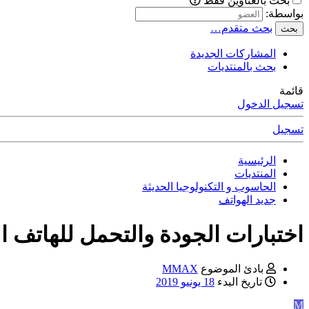
بحث بالعناوين فقط
بواسطة:
بحث متقدم…
بحث
المشاركات الجديدة
بحث بالمنتديات
قائمة
تسجيل الدخول
تسجيل
الرئيسية
المنتديات
الحاسوب و التكنولوجيا الحديثة
جديد الهواتف
اختبارات الجودة والتحمل للهاتف الجديد el k12
بادئ الموضوع
MMAX
تاريخ البدء
18 يونيو 2019
M