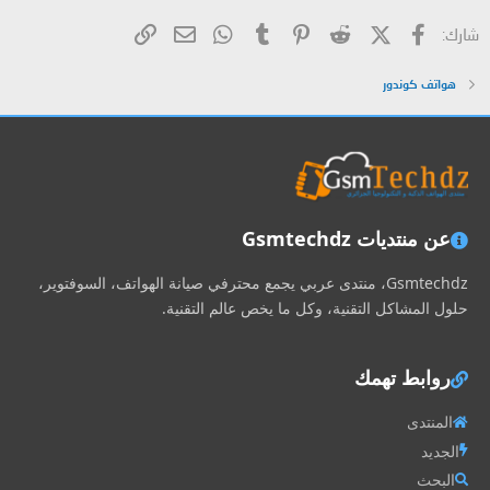
فيسبوك
X (Twitter)
Reddit
Pinterest
Tumblr
WhatsApp
الرابط
البريد الإلكتروني
شارك:
هواتف كوندور
عن منتديات Gsmtechdz
Gsmtechdz، منتدى عربي يجمع محترفي صيانة الهواتف، السوفتوير،
حلول المشاكل التقنية، وكل ما يخص عالم التقنية.
روابط تهمك
المنتدى
الجديد
البحث