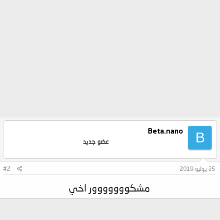
Beta.nano
B
عضو جديد
25 يوليو 2019
#2
مشكووووووور اخي