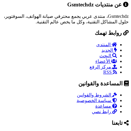
عن منتديات Gsmtechdz
Gsmtechdz، منتدى عربي يجمع محترفي صيانة الهواتف، السوفتوير،
حلول المشاكل التقنية، وكل ما يخص عالم التقنية.
روابط تهمك
المنتدى
الجديد
البحث
الأعضاء
مركز الرفع
RSS
المساعدة والقوانين
الشروط والقوانين
سياسة الخصوصية
مساعدة
رابط نصي
تابعنا