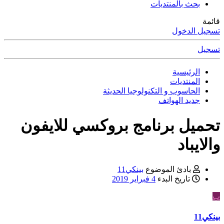
بحث بالمنتديات
قائمة
تسجيل الدخول
تسجيل
الرئيسية
المنتديات
الحاسوب و التكنولوجيا الحديثة
جديد الهواتف
تحميل برنامج بروكسي للايفون
والايباد
بادئ الموضوع
بينكي11
تاريخ البدء
4 فبراير 2019
ب
بينكي11