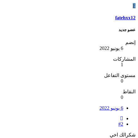
F
fatehxx12
عضو جديد
إنضم
6 يونيو 2022
المشاركات
1
مستوى التفاعل
0
النقاط
0
6 يونيو 2022
#2
شكرالك اخي