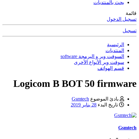
بحث بالمنتديات
قائمة
تسجيل الدخول
تسجيل
الرئيسية
المنتديات
السوفت وير و البرمجة software
سوفت وير الأنواع الأخرى
قسم الهواتف
Logicom B BOT 50 firmware
بادئ الموضوع
Gsmtech
تاريخ البدء
28 يناير 2019
Gsmtech