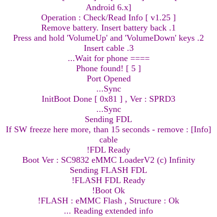
Android 6.x]
Operation : Check/Read Info [ v1.25 ]
1. Remove battery. Insert battery back
2. Press and hold 'VolumeUp' and 'VolumeDown' keys
3. Insert cable
==== Wait for phone...
Phone found! [ 5 ]
Port Opened
Sync...
InitBoot Done [ 0x81 ] , Ver : SPRD3
Sync...
Sending FDL
[Info] : If SW freeze here more, than 15 seconds - remove
cable
FDL Ready!
Boot Ver : SC9832 eMMC LoaderV2 (c) Infinity
Sending FLASH FDL
FLASH FDL Ready!
Boot Ok!
FLASH : eMMC Flash , Structure : Ok!
Reading extended info ...