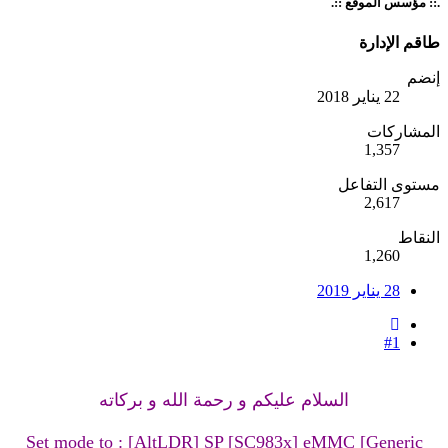
.:: مؤسس الموقع ::.
طاقم الإدارة
إنضم
22 يناير 2018
المشاركات
1,357
مستوى التفاعل
2,617
النقاط
1,260
28 يناير 2019
#1
السلام عليكم و رحمة الله و بركاته
Set mode to : [AltLDR] SP [SC983x] eMMC [Generic