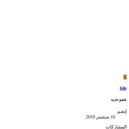
B
bile
عضو جديد
إنضم
10 سبتمبر 2019
المشاركات