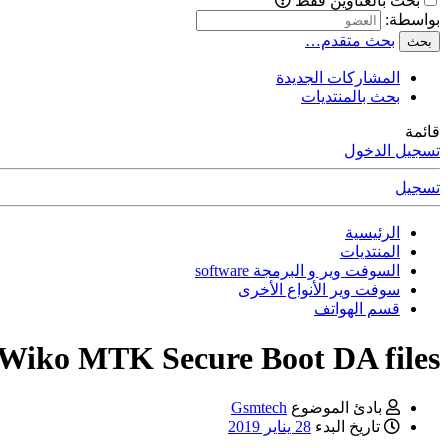
بحث بالعناوين فقط
بواسطة:
بحث متقدم…
بحث
المشاركات الجديدة
بحث بالمنتديات
قائمة
تسجيل الدخول
تسجيل
الرئيسية
المنتديات
السوفت وير و البرمجة software
سوفت وير الأنواع الأخرى
قسم الهواتف
Wiko MTK Secure Boot DA files
بادئ الموضوع
Gsmtech
تاريخ البدء
28 يناير 2019