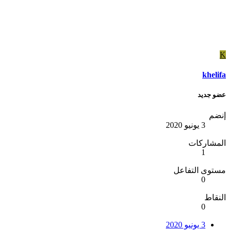
K
khelifa
عضو جديد
إنضم
3 يونيو 2020
المشاركات
1
مستوى التفاعل
0
النقاط
0
3 يونيو 2020