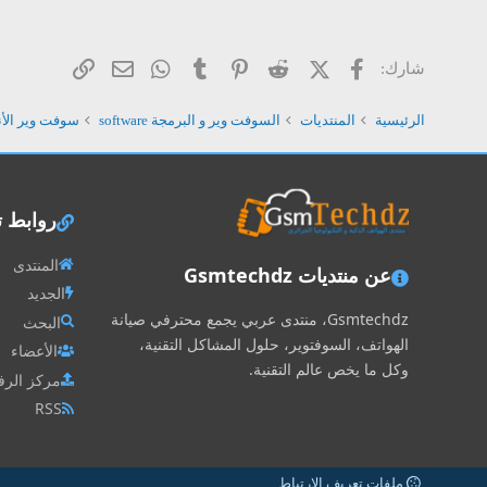
فيسبوك
X (Twitter)
Reddit
Pinterest
Tumblr
WhatsApp
الرابط
البريد الإلكتروني
شارك:
الرئيسية
المنتديات
السوفت وير و البرمجة software
سوفت وير الأن
روابط 
المنتدى
عن منتديات Gsmtechdz
الجديد
Gsmtechdz، منتدى عربي يجمع محترفي صيانة
البحث
الهواتف، السوفتوير، حلول المشاكل التقنية،
الأعضاء
وكل ما يخص عالم التقنية.
مركز الرف
RSS
ملفات تعريف الارتباط