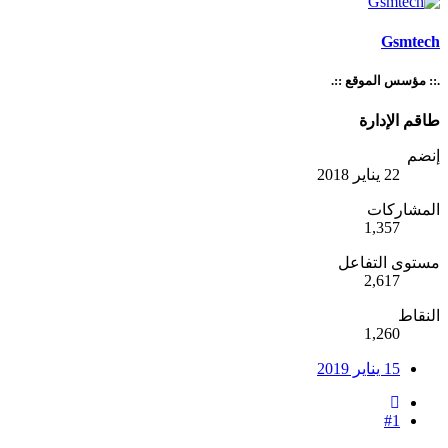
Gsmtech
.:: مؤسس الموقع ::.
طاقم الإدارة
إنضم
22 يناير 2018
المشاركات
1,357
مستوى التفاعل
2,617
النقاط
1,260
15 يناير 2019
#1