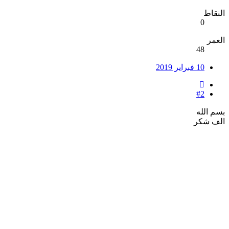
النقاط
0
العمر
48
10 فبراير 2019
#2
بسم الله
الف شكر