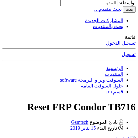
بواسطة:
بحث متقدم…
بحث
المشاركات الجديدة
بحث بالمنتديات
قائمة
تسجيل الدخول
تسجيل
الرئيسية
المنتديات
السوفت وير و البرمجة software
حلول السوفت العامة
قسم frp
Reset FRP Condor TB716
بادئ الموضوع
Gsmtech
تاريخ البدء
15 يناير 2019