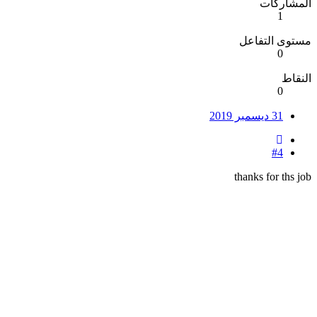
المشاركات
1
مستوى التفاعل
0
النقاط
0
31 ديسمبر 2019
#4
thanks for ths job