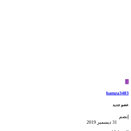
H
hamza3483
عضو جديد
إنضم
31 ديسمبر 2019