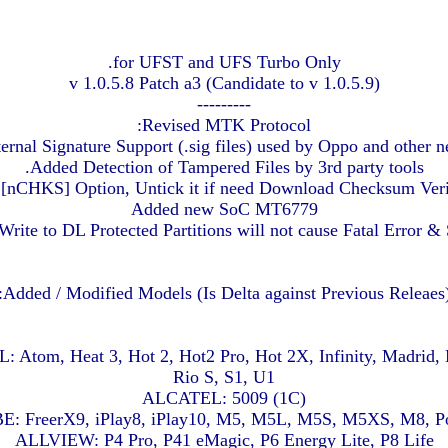
for UFST and UFS Turbo Only.
v 1.0.5.8 Patch a3 (Candidate to v 1.0.5.9)
---------
Revised MTK Protocol:
rnal Signature Support (.sig files) used by Oppo and other
Added Detection of Tampered Files by 3rd party tools.
[nCHKS] Option, Untick it if need Download Checksum Verif
Added new SoC MT6779
Write to DL Protected Partitions will not cause Fatal Error &
Added / Modified Models (Is Delta against Previous Releaes)
Atom, Heat 3, Hot 2, Hot2 Pro, Hot 2X, Infinity, Madrid, M
Rio S, S1, U1
ALCATEL: 5009 (1C)
 FreerX9, iPlay8, iPlay10, M5, M5L, M5S, M5XS, M8, P
ALLVIEW: P4 Pro, P41 eMagic, P6 Energy Lite, P8 Life