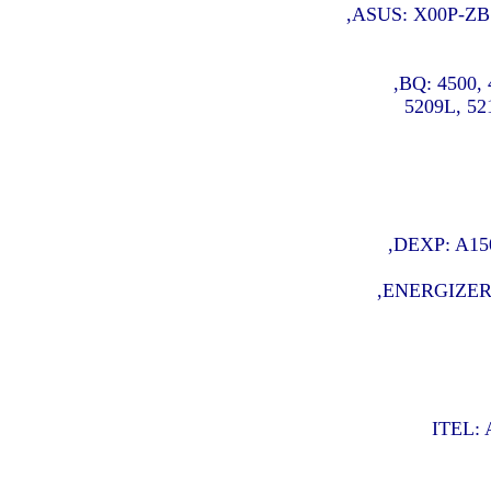
ASUS: X00P-ZB5
BQ: 4500, 
DEXP: A150
ENERGIZER: 
ITEL: 