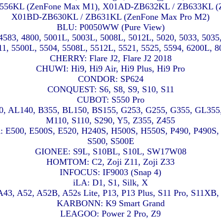
56KL (ZenFone Max M1), X01AD-ZB632KL / ZB633KL (Z
X01BD-ZB630KL / ZB631KL (ZenFone Max Pro M2)
BLU: P0050WW (Pure View)
4583, 4800, 5001L, 5003L, 5008L, 5012L, 5020, 5033, 5035,
CHERRY: Flare J2, Flare J2 2018
CHUWI: Hi9, Hi9 Air, Hi9 Plus, Hi9 Pro
CONDOR: SP624
CONQUEST: S6, S8, S9, S10, S11
CUBOT: S550 Pro
, AL140, B355, BL150, BS155, G253, G255, G355, GL355,
M110, S110, S290, Y5, Z355, Z455
E500, E500S, E520, H240S, H500S, H550S, P490, P490S, 
S500, S500E
GIONEE: S9L, S10BL, S10L, SW17W08
HOMTOM: C2, Zoji Z11, Zoji Z33
INFOCUS: IF9003 (Snap 4)
iLA: D1, S1, Silk, X
A43, A52, A52B, A52s Lite, P13, P13 Plus, S11 Pro, S11XB
KARBONN: K9 Smart Grand
LEAGOO: Power 2 Pro, Z9