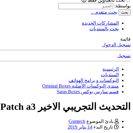
بحث بالعناوين فقط
بواسطة:
بحث متقدم…
بحث
المشاركات الجديدة
بحث بالمنتديات
قائمة
تسجيل الدخول
تسجيل
الرئيسية
المنتديات
البوكسات و برامج الهواتف
منتدى البوكسات الأصلية Original Boxes
قسم سارس بوكس Saras Boxes
التحديث التجريبي الاخير v 1.0.5.8 Patch a3
بادئ الموضوع
Gsmtech
تاريخ البدء
14 يناير 2019