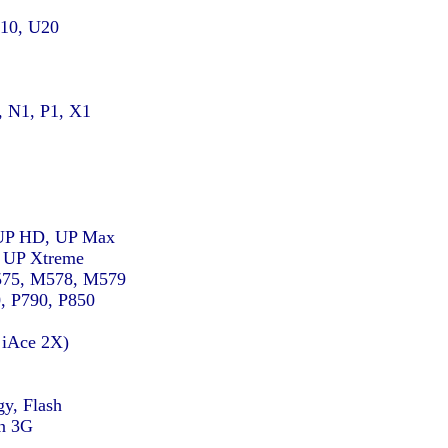
10, U20
N1, P1, X1,
UP HD, UP Max,
, UP Xtreme
75, M578, M579,
, P790, P850
 iAce 2X)
y, Flash,
on 3G