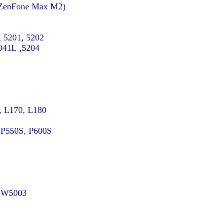
enFone Max M2),
 5201, 5202,
5204, 5209L, 5211, 5500L, 5504, 5508L, 5512L, 5521, 5525, 5594, 6200L, 8041L
 L170, L180,
P550S, P600S,
, W5003