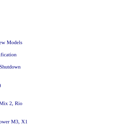
 new Models
ication.
 Shutdown.
:
ix 2, Rio,
ower M3, X1