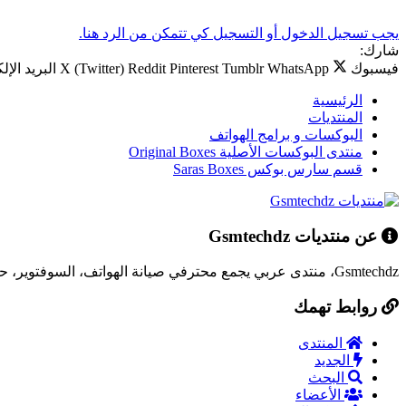
يجب تسجيل الدخول أو التسجيل كي تتمكن من الرد هنا.
شارك:
فيسبوك
WhatsApp
Tumblr
Pinterest
Reddit
X (Twitter)
البريد الإل
الرئيسية
المنتديات
البوكسات و برامج الهواتف
منتدى البوكسات الأصلية Original Boxes
قسم سارس بوكس Saras Boxes
عن منتديات Gsmtechdz
Gsmtechdz، منتدى عربي يجمع محترفي صيانة الهواتف، السوفتوير، حلول المشاكل التقنية، وكل ما يخص عالم التقنية.
روابط تهمك
المنتدى
الجديد
البحث
الأعضاء