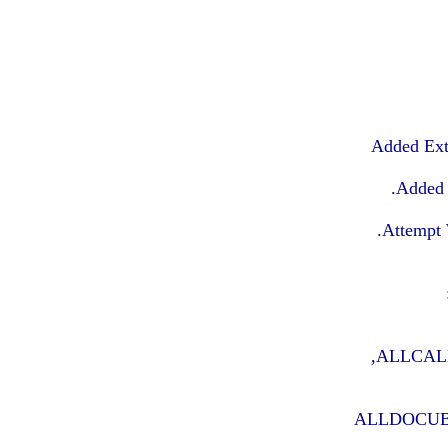
Added Exte
Added 
Attempt 
ALLCALL: 
ALLDOCUBE: