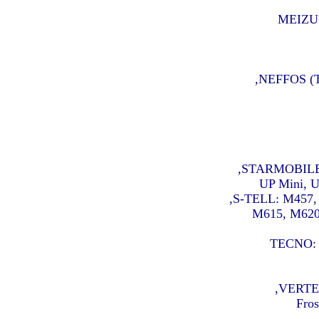
MEIZU:
NEFFOS (TP
STARMOBILE: K
UP Mini, U
S-TELL: M457,
M615, M620,
TECNO: B
VERTEX:
Fros