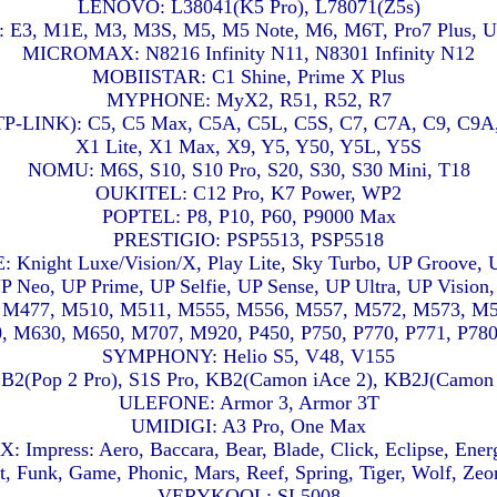
LENOVO: L38041(K5 Pro), L78071(Z5s)
 E3, M1E, M3, M3S, M5, M5 Note, M6, M6T, Pro7 Plus, U
MICROMAX: N8216 Infinity N11, N8301 Infinity N12
MOBIISTAR: C1 Shine, Prime X Plus
MYPHONE: MyX2, R51, R52, R7
-LINK): C5, C5 Max, C5A, C5L, C5S, C7, C7A, C9, C9A, 
X1 Lite, X1 Max, X9, Y5, Y50, Y5L, Y5S
NOMU: M6S, S10, S10 Pro, S20, S30, S30 Mini, T18
OUKITEL: C12 Pro, K7 Power, WP2
POPTEL: P8, P10, P60, P9000 Max
PRESTIGIO: PSP5513, PSP5518
night Luxe/Vision/X, Play Lite, Sky Turbo, UP Groove, 
P Neo, UP Prime, UP Selfie, UP Sense, UP Ultra, UP Vision
 M477, M510, M511, M555, M556, M557, M572, M573, M5
 M630, M650, M707, M920, P450, P750, P770, P771, P780
SYMPHONY: Helio S5, V48, V155
2(Pop 2 Pro), S1S Pro, KB2(Camon iAce 2), KB2J(Camon
ULEFONE: Armor 3, Armor 3T
UMIDIGI: A3 Pro, One Max
 Impress: Aero, Baccara, Bear, Blade, Click, Eclipse, Energ
t, Funk, Game, Phonic, Mars, Reef, Spring, Tiger, Wolf, Ze
VERYKOOL: SL5008