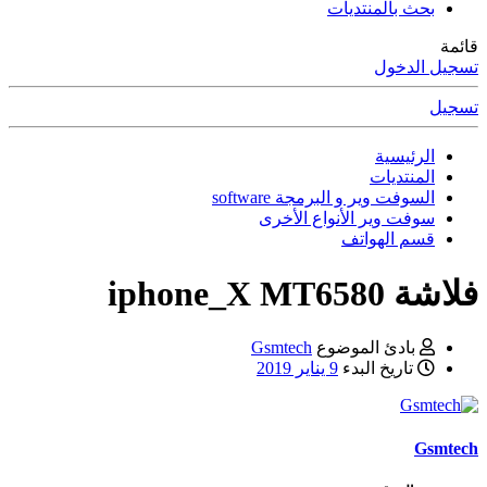
بحث بالمنتديات
قائمة
تسجيل الدخول
تسجيل
الرئيسية
المنتديات
السوفت وير و البرمجة software
سوفت وير الأنواع الأخرى
قسم الهواتف
فلاشة iphone_X MT6580
بادئ الموضوع
Gsmtech
تاريخ البدء
9 يناير 2019
Gsmtech