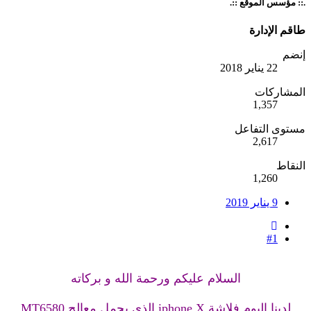
.:: مؤسس الموقع ::.
طاقم الإدارة
إنضم
22 يناير 2018
المشاركات
1,357
مستوى التفاعل
2,617
النقاط
1,260
9 يناير 2019
#1
السلام عليكم ورحمة الله و بركاته
لدينا اليوم فلاشة iphone X الذي يحمل معالج MT6580