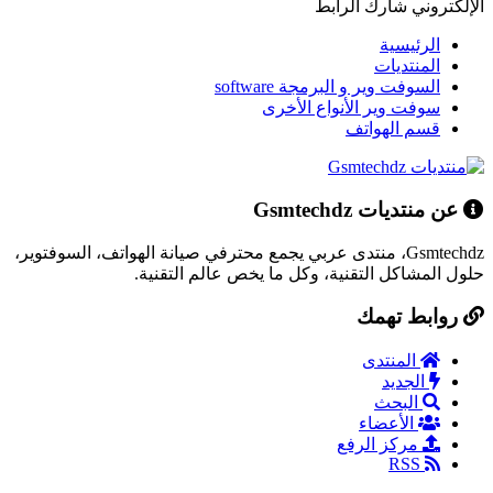
الإلكتروني
شارك
الرابط
الرئيسية
المنتديات
السوفت وير و البرمجة software
سوفت وير الأنواع الأخرى
قسم الهواتف
عن منتديات Gsmtechdz
Gsmtechdz، منتدى عربي يجمع محترفي صيانة الهواتف، السوفتوير،
حلول المشاكل التقنية، وكل ما يخص عالم التقنية.
روابط تهمك
المنتدى
الجديد
البحث
الأعضاء
مركز الرفع
RSS