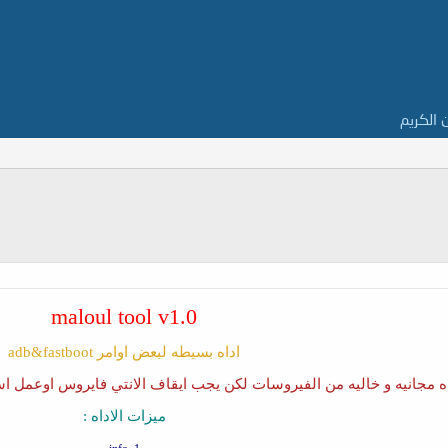
ن الكريم
maloul tool v1.0
اداه بسيطه لبعض اوامر adb&fastboot
اه مجانيه و خاليه من الفيروسات لكن يجب ايقاف الانتي فايروس اوعمل اس
ميزات الاداه :