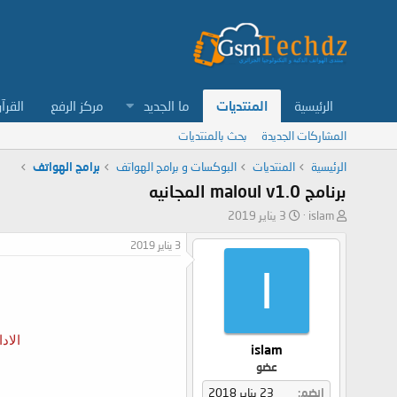
الرئيسية
المنتديات
ما الجديد
مركز الرفع
القرآ
المشاركات الجديدة
بحث بالمنتديات
الرئيسية
المنتديات
البوكسات و برامج الهواتف
برامج الهواتف
برنامج maloul v1.0 المجانيه
ب
ت
islam
3 يناير 2019
ا
ا
3 يناير 2019
د
ر
ئ
ي
I
ا
خ
ل
ا
م
ل
و
ب
الاد
ض
د
islam
و
ء
عضو
ع
إنضم
23 يناير 2018