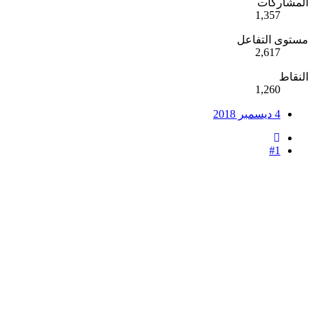
المشاركات
1,357
مستوى التفاعل
2,617
النقاط
1,260
4 ديسمبر 2018
#1