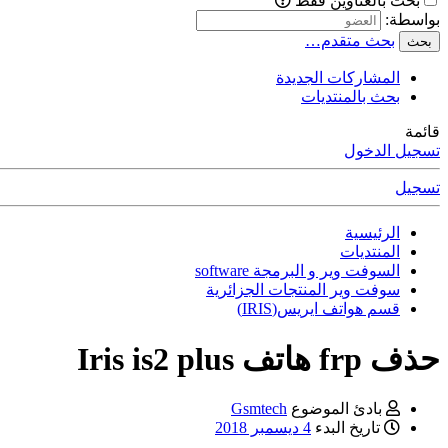
بحث بالعناوين فقط
بواسطة:
بحث متقدم…
بحث
المشاركات الجديدة
بحث بالمنتديات
قائمة
تسجيل الدخول
تسجيل
الرئيسية
المنتديات
السوفت وير و البرمجة software
سوفت وير المنتجات الجزائرية
قسم هواتف ايريس(IRIS)
حذف frp هاتف Iris is2 plus
بادئ الموضوع
Gsmtech
تاريخ البدء
4 ديسمبر 2018