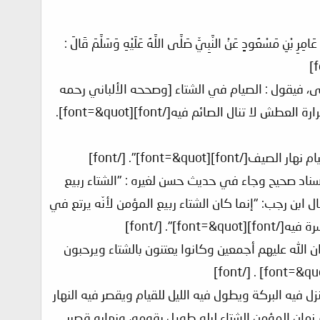
َسْعُودٍ عَنْ النَّبِيِّ صَلَّى اللَّهُ عَلَيْهِ وَسَلَّمَ قَالَ :
 بلى، فيقول : الصيام في الشتاء [وصححه الألباني رحمه
الله[/font][font=&quot]] [/font][font=&quot]ومعنى الغنيمة الباردة: أي السهلة ولأن حرارة العطش لا تنال الصائم فيه[/font][font=&quot].
[font=&quot]: "قيام ليل الشتاء يعدل صيام نهار الصيف[/font][font=&quot]". [/font]
نعيم بإسناد صحيح وجاء في حديث حسن لغيره : "الشتاء ربيع
: طال ليله فقامه، و قصر نهاره فصامه[/font][font=&quot]". [/font][font=&quot]قال ابن رجب: "إنما كان الشتاء ربيع المؤمن لأنّه يرتع في
font][font]
 الصحابة رضوان الله عليهم أجمعين وكانوا يعتنون بالشتاء ويرحبون
بالشتاء، تنزل فيه البركة ويطول فيه الليل للقيام ويقصر فيه النهار
الحسن البصري من قائل: "نعم زمان المؤمن الشتاء ليله طويل يقومه، ونهاره قصير