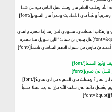
ى طاعة الله وطلب العلم في وقت غفل النّاس فيه عن هذا
وناموا وتجد الواحد منهم يسهر الليالي الطوال مجتهداً في ذلك طلباً وتحصلياً وتحقيقاً للمسائل وتخريجاً وتثبتاً في الأحاديث وتبحراً في العلوم[/font]
في اللهو وارتكاب المعاصي. فطوبى لمن رقد إذا نعس، واتقى
اللّه إذا استيقظ فحاله أحسن وأطيب من هذا العاصي لربه[/font][font=&quot]. [/font][font=&quot]قال يحيى بن معاذ: "الليل طويل فلا تقصره
بمنامك، والإسلام نقي فلا تدنسه بآثامك[/font][font=&quot]". [/font][font=&quot]وقال أحمد بن فارس من شعراء العصر العباسي ناصحاً[/font]
 فهو يشتغل دائما في طاعة الله فإن لم يجد عملاً حسياً