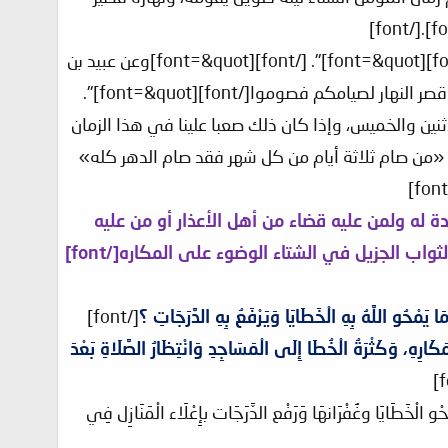
[font=&quot]وعن الحسن أيضاً أنّه قال: "الشتاء ذَكْر وفيه اللقاح والصيف أنثى وفيه النتاج[/font][font=&quot]". [/font][font=&quot]وعن عبيد بن
عمير- رحمه الله - : أنه كان إذا جاء الشتاء قال: "يا أهل القرآن! طال ليلكم لقراءتكم فاقرؤوا، وقصر النهار لصيامكم فصوموا[/font][font=&quot]".
نصوم الاثنين والخميس، وإذا كان ذلك صعبا علينا في هذا الزمان
 «من صام ثلاثة أيام من كل شهر فقد صام الدهر كله»
ة باردة له ولمن عليه قضاء من أهل الأعذار أو من عليه
اب الجزيل في الشتاء الوضوء على المكاره[/font]
َا يَمْحُو اللَّهُ بِهِ الْخَطَايَا وَيَرْفَعُ بِهِ الدَّرَجَاتِ ؟
[/font]
كَارِهِ، وَكَثْرَةُ الْخُطَا إِلَى الْمَسَاجِدِ وَانْتِظَارُ الصَّلَاةِ بَعْدَ
لْخَطَايَا وغُفْرَانهَا وَرَفْع الدَّرَجَات بإِعْلَاء الْمَنَازِل فِي