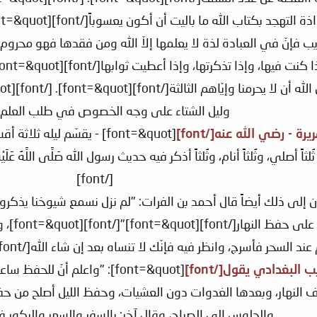
جد بكتاب الله ما باليت أن أكون يعسوباً[/font][font=&quot]"[/font][font=&quot].[/font]
 هذا بغريب فإنّ في العبادة لذة لا يعلمها إلاّ الله ومن فقدها فهو محر
وليل الشتاء على وجه الخصوص في طلب العلم.[/ont
[font=&quot] - يقسّم ليله
ُلثاً أصلي، وثُلثاً أنام، وثُلثاً أذكر فيه حديث رسول الله صَلَّى اللَّهُ ع
[/font]
نوا يرشدون إلى ذلك أيضاً قال أحمد بن الفرات: "لم نزل نسمع شيوخنا 
كثرة ال
رج، وانظر فيه فإنّك لا تنساه بعد إن شاء الله[/font][font=&quot]"[/font][font=&quot].[/font]
[font=&quot]: "واعلم أنّ لل
ف النهار، وبعدها الغدوات دون العشيات، وحفظ الليل أصلح من حفظ
والجلوس إلى الصباح، وقال آخر: بالسفر والسهر والبكور في ال