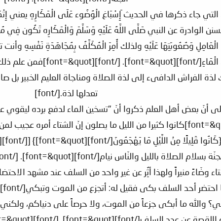
عمال التي جاء ذكرها في الحديث َإِسْبَاغ الْوُضُوء عَلَى الْمَكَارِهِ يعني إِتْمَامُهُ
لسنن الوادرة عن النبي صَلَّى اللَّهُ عَلَيْهِ وَسَلَّمَ وَالْمَكَارِه تَكُون فِي مُدَّةِ ال
عَلَى الْعَامِلِ وَصُعُوبَتِهَا عَلَيْهِ ولذلك أُمِرَ الْمُكَلَّفُ بِمُجَاهَدَةِ نَفْسِهِ
شَدِيدٍ وَعِلَلٍ يَتَأَذَّى مَع
ذة الفراش الدافىء إلى لذة الصلاة ومناجاة العليم الخبير بل صار
تعدلها لذة.[/font]
[font=&quot]". [/font][font=&quot]كانوا كثيرا من الليل ما يصلون إنّ ا
َّيْلِ مَا يَهْجَعُونَ[/font][font=&quot]} [[/font][font=&quot]سورة الذاريات:17] [/font]
 وضّاءً منيراً ولهذا أثُِر عن غير واحد من السلف عند مشهد الاحتضار أن
والله ما أبكى جزعاً من الموت، ولا حرصاً على دنياكم، ولكني أبكي