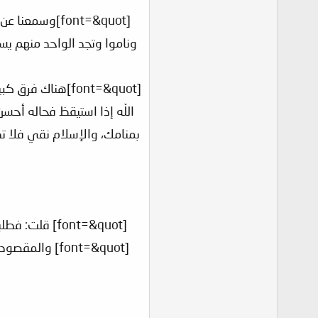
[font=&quot]و
[font=&quot]هنا
[font=&quot] قلت: فطلبك للأجر قل لي متى؟ وقيامك لليل قل لي متى؟ ونشرك للعلم قل لي متى؟ وعملك في الدعوة قل لي متى؟[/font]
[font=&quot] 