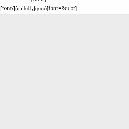
[font=&quot](منقول للفائدة)[/font]