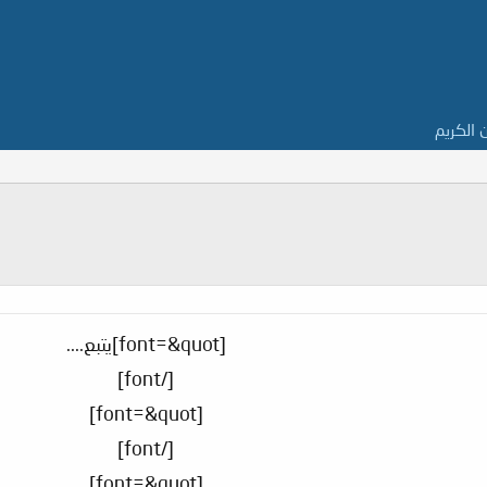
ن الكريم
[font=&quot]يتبع....
[/font]
[font=&quot]
[/font]
[font=&quot]