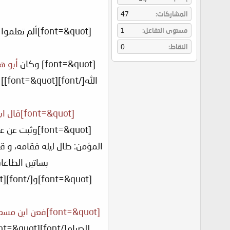
المشاركات
47
[font=&quot]ألم
مستوى التفاعل
1
النقاط
0
[font=&quot] وكان
أبو ه
[font=&quot]قال ابن رجب رحمه الله[/font]
[font=&quot]و
بساتين الطاعات ويس
[font=&quot]فعن ابن مسعود رضي الله عنه أنه قال[/font]