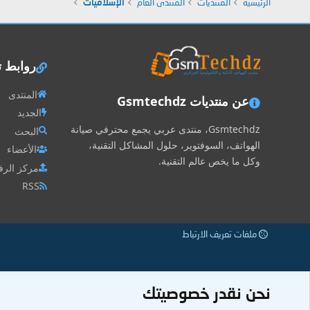
الرئيسية
المنتديات
المنتدى العام
الإسلاميات
روابط 
المنتدى
عن منتديات Gsmtechdz
الجديد
Gsmtechdz، منتدى عربي يجمع محترفي صيانة
البحث
الهواتف، السوفتوير، حلول المشاكل التقنية،
الأعضاء
وكل ما يخص عالم التقنية.
مركز الرف
RSS
ملفات تعريف الارتباط
نحن نقدر خصوصيتك