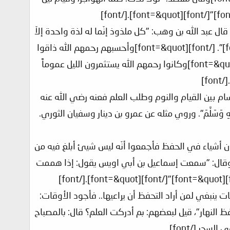
وم قال عبد الله بن وهب: "كل ملذوذ إنّما له لذة واحدة إلاّ
العبادة فإنّ لها ثلاث لذات: إذا كنت فيها، وإذا تذكرتها، وإذا أعطيت ثوابها[/font][font=&quot]". [/font][font=&quot]وأحسبهم رحمهم الله ذاقوا
اللذة الأولى والثانية وأسال الله أن لا يحرمنا وإيّاهم الثالثة[/font][font=&quot]. [/font][font=&quot]وكانوا رحمهم الله يستثمرون الليل عموماً
f]
 ثلاثة أقسام بين القيام والنوم وطلب العلم فعنه رضي الله عنه
َلَيْهِ وَسَلَّمَ". وروي مثله عن عمرو بن دينار وسفيان الثوري.
يذكرون أشياء في الحفظ فأجمعوا أنّه ليس شيئ أبلغ فيه من
نظر، وحفظ الليل غالب على حفظ النهار[/font][font=&quot]"[/font][font=&quot]، وقال: "سمعت إسماعيل بن أبي اويس يقول: إذا هممت
حفظ ساعات ينبغي لمن أراد التحفظ أن يراعيها.. فأجود الأوقات:
 النهار"، قيل لبعضهم: بم أدركت العلم؟ قال: بالمصباح
سحر.[/font]