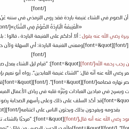
[/font]
 تعلموا أنّ الصوم في الشتاء غنيمة باردة فقد روى الترمذي في سننه عَنْ عَامِرِ بْنِ م
«الْغَنِيمَةُ الْبَارِدَةُ الصَّوْمُ فِي الشِّتَاءِ»[/font]
ريرة رضي الله عنه يقول
: ألا أدلكم على الغنيمة الباردة ، قالوا :
[/font]
ثبت عن عمر رضي الله عنه أنّه قال: "الشتاء غنيمة العابدين". رواه أبو 
المؤمن
رح في ميادين العبادات ويُنْزِّه قلبه في رياض الأعمال الميسرة فيه[/=&quot]". [/font
[font=&quot]و[/font][font=&quot]قد أكد السلف على ذلك وعلى رأسهم
بقدومه ويفرحون بذلك ويحثون الناس على اغتنامه[/font][font=&quot] . [/font]
[font=&quot]: "مرحبًا 
للصيام[/font][font=&quot]". [/font][font=&quot]ولله در 