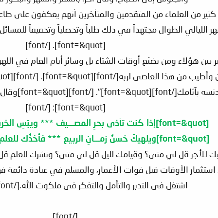
سمعنا عن كثير من العلماء من المتقدمين والمتأخرين أنهم يعكفون عل
[font=&quot]. [/font]
ك فرق كبير بين هؤلاء ومن يضيّع أوقات الشتاء بل وسائر أيام العام 
[font=&quot]: [/font]
[font=&quot]إذا كنت تأذى بحرِ المصـــيف *** ويبَسِ الخريف وبَردِ الشــتا[/font]
[font=&quot]ويلهيكَ حُسنُ زمـــانِ الربيع *** فأخذُك للعلم قـــلْ ليْ متى[/font]
والمقصود استثمار الأوقات قبل فوات الأعمار، والمسلم في عبادة دائمة
اشتغل في التدبر والتأمل والتفكر في ملكوت الله.[/font][font=&quot]
[/font]