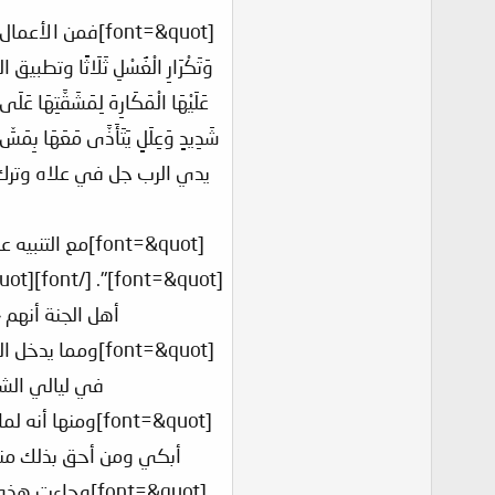
[font=&quot]فمن الأ
وَتَكْرَارِ الْغُسْلِ ثَلَاثًا وتطبيق ا
عَلَيْهَا الْمَكَارِهَ لِمَشَقَّتِهَا 
يدي الرب جل في علاه وترك ل
أهل الجنة أنهم {كَانُوا قَلِيلًا مِنْ الل
في ليالي الشتاء
أبكي ومن أحق بذلك مني؟ 