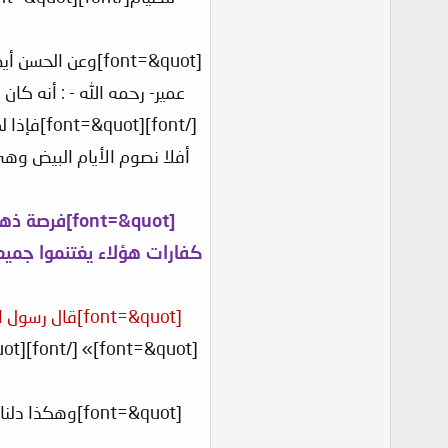
[/=&quot
أفلا نصوم الأيام البيض وه
[font=&quot
كفارات هؤلاء يغتنموا جميعاً 
[font=&quot]قال رسول الله صَلَّى اللَّهُ عَلَيْهِ وَسَلَّمَ[/font]
[font=&quot]» [/font][font=&quot]قَالُوا: بَلَى يَا رَسُولَ اللَّهِ. قَالَ : «
[font=&quot]وهكذ