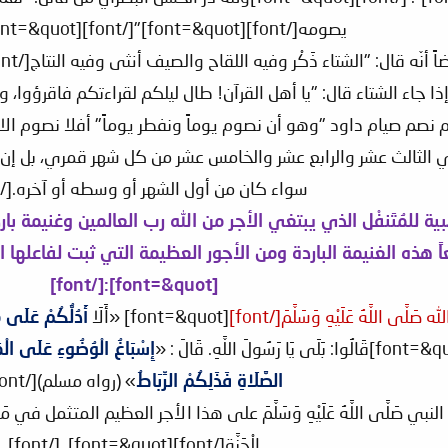
يصومه[/font][font=&quot]"[/font][font=&quot].[/font]
font][font]فإذا لم نصم صيام داود "وهو أن نصوم يوماً ونفطر يوماً" أفلا 
ي الثالث عشر والرابع عشر والخامس عشر من كل شهر قمري، بل إن
سواء كان من أول الشهر أو وسطه أو آخره.[/font]
]فرصة ذهبية للمُتَنفْل الذي يبتغي الأجر من الله رب العالمين وغنيم
هذه الغنيمة الباردة ومن الأجور العظيمة التي ثبت لفاعلها الثو
[font=&quot]:[/font]
[font=&quot] «أَلَا
أَدُلُّكُمْ عَلَى م
إِسْبَاغُ الْوُضُوءِ عَلَى الْمَ
الصَّلَاةِ فَذَلِكُمْ الرِّبَاطُ
» (رواه مسلم)[/font]
ا دلنا النبي صَلَّى اللَّهُ عَلَيْهِ وَسَلَّمَ على هذا الأجر العظيم المتثمل في مَحْو ا
الْجَنَّة[/font][font=&quot]. [/font]