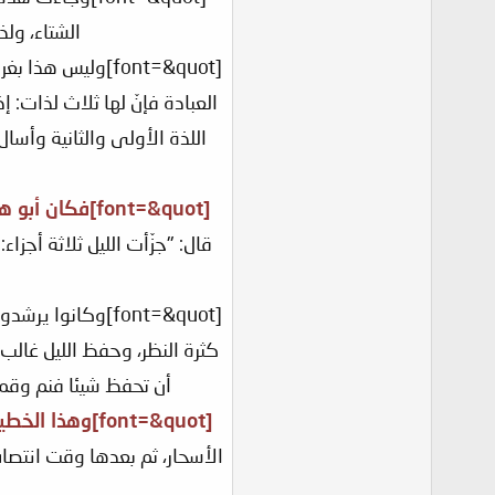
الشتاء، ولذاذة الته
[font=&quot]وليس
[font=&quot]فكان أبو هريرة - رضي الله عنه[/font]
قال: "جزّأت الليل ثلاثة أجزاء: ث
[font=&quot]وكا
أن تحفظ شيئا فنم وقم عند السحر فأس
[font=&quot]وهذا الخطيب البغدادي يقول[/font]
الأسحار، ثم بعدها وقت انتصا