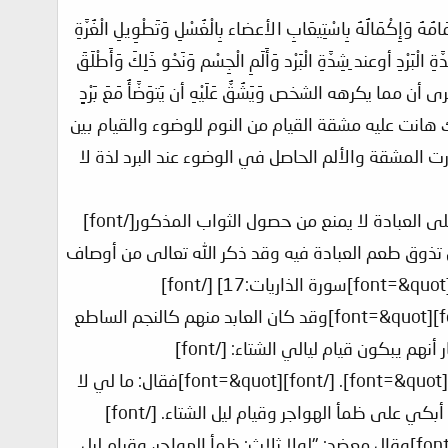
 وَإِكْمَالُهُ بِاسْتِيعَابِ الأعضاء بِالْغُسْلِ وَتَطْوِيلِ الْغُرَّةِ
ْبَرْدِ أوعند ِشِدَّةِ الْبَرْد وَأَلَمِ الْجِسْم وَنَحْو ذَلِكَ وَأَطْلَقَ
 وأنت ترى أن مما يكرهه الشخص وَيَشُقُّ عَلَيْهِ أن يَتوَضَّأُ مَعَ بَرْدٍ
َهَا بِمَسِّ الْمَاءِ[/font][font=&quot]. [/font][font=&quot]فمن علم ذلك هانت عليه مشقة القيام من النوم للوضوء والقيام بين
ت المشقة والألم الحاصل في الوضوء عند البرد لذة لا
[font=&quot]مع التنبيه على أنّ بعض أهل العلم ذكروا أنّ "تسخين الماء لدفع برده ليقوي على العبادة لا يمنع من حصول الثواب المذكور[/font]
لشتاء أمره عجيب لمن تذوق طعم العبادة فيه وقد ذكر الله تعالى من أوصاف
[font=&quot]ومما يدخل الجنّة بسلام الصلاة بالليل والنّاس نيام[/font][font=&quot]. [/font][font=&quot]وقد كان العابد منهم كالنجم الساطع
هم يبكون قيام ليالي الشتاء: [/font]
[font=&quot]ومنها أنه لما احتضر أحد السلف بكى فقيل له: أتجزع من الموت وتبكي[/font][font=&quot]. [/font][font=&quot]فقال: ما لي لا
 على ظمأ الهواجر وقيام ليل الشتاء. [/font]
[font=&quot]وجاءت هذه االقصة عن عدد السلف[/font][font=&quot]. [/font][font=&quot]وقال معضد: "لولا ثلاث: ظمأ الهواجر، وقيام ليل