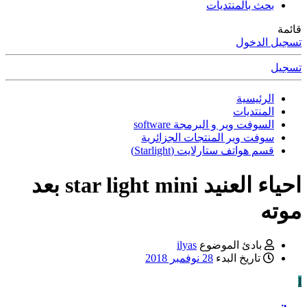
بحث بالمنتديات
قائمة
تسجيل الدخول
تسجيل
الرئيسية
المنتديات
السوفت وير و البرمجة software
سوفت وير المنتجات الجزائرية
قسم هواتف ستارلايت (Starlight)
احياء العنيد star light mini بعد
موته
بادئ الموضوع
ilyas
تاريخ البدء
28 نوفمبر 2018
I