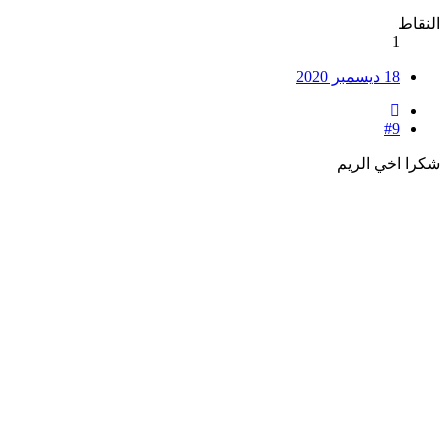
النقاط
1
18 ديسمبر 2020
#9
شكرا اخي الريم