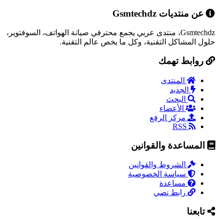
عن منتديات Gsmtechdz
Gsmtechdz، منتدى عربي يجمع محترفي صيانة الهواتف، السوفتوير،
حلول المشاكل التقنية، وكل ما يخص عالم التقنية.
روابط تهمك
المنتدى
الجديد
البحث
الأعضاء
مركز الرفع
RSS
المساعدة والقوانين
الشروط والقوانين
سياسة الخصوصية
مساعدة
رابط نصي
تابعنا