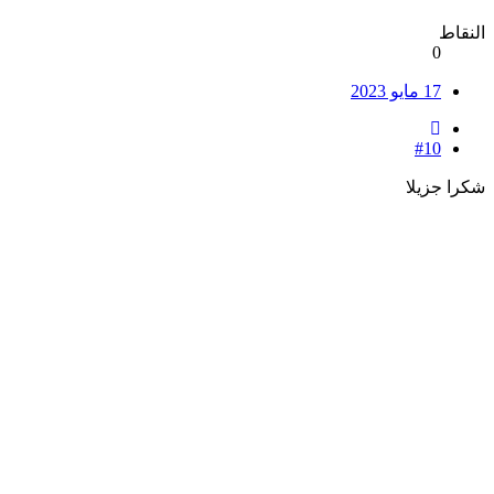
النقاط
0
17 مايو 2023
#10
شكرا جزيلا