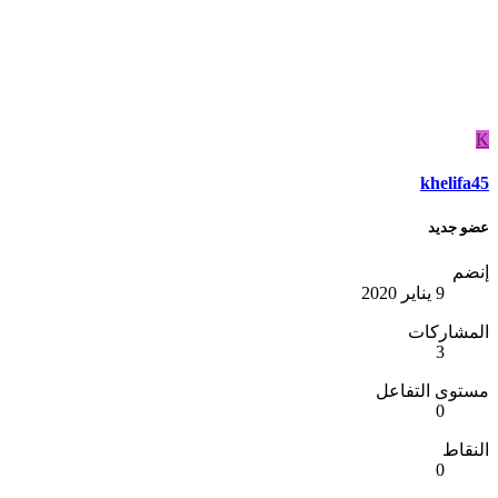
K
khelifa45
عضو جديد
إنضم
9 يناير 2020
المشاركات
3
مستوى التفاعل
0
النقاط
0