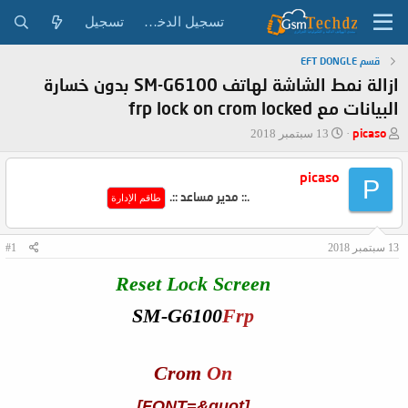
تسجيل الدخول
تسجيل
قسم EFT DONGLE
ازالة نمط الشاشة لهاتف SM-G6100 بدون خسارة
البيانات مع frp lock on crom locked
ب
ت
picaso
13 سبتمبر 2018
ا
ا
د
ر
picaso
ئ
ي
P
.:: مدير مساعد ::.
ا
خ
طاقم الإدارة
ل
ا
م
ل
و
ب
13 سبتمبر 2018
#1
ض
د
Reset Lock Screen
و
ء
ع
SM-G6100
Frp
Crom
On
[FONT=&quot]