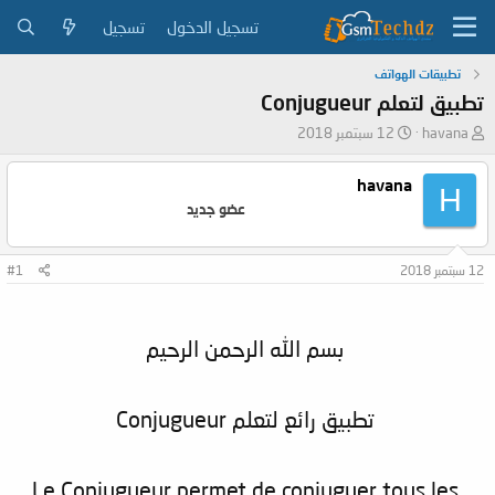
تسجيل الدخول
تسجيل
تطبيقات الهواتف
تطبيق لتعلم Conjugueur
ب
ت
havana
12 سبتمبر 2018
ا
ا
د
ر
havana
H
ئ
ي
عضو جديد
ا
خ
ل
ا
م
ل
12 سبتمبر 2018
#1
و
ب
ض
د
و
ء
ع
بسم الله الرحمن الرحيم
تطبيق رائع لتعلم Conjugueur
Le Conjugueur permet de conjuguer tous les