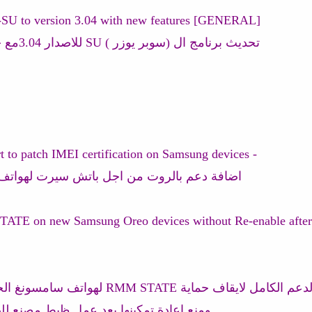
[GENERAL] Updated EFT-SU to version 3.04 with new features:
تحديث برنامج ال (سوبر يوزر ) SU للاصدار 3.04مع خصائص جديدة
- Added support to patch IMEI certification on Samsung devices
اضافة دعم بالروت من اجل باتش سيرت لهواتف
عم الكامل لايقاف حماية RMM STATE لهواتف سامسونغ الجديدة ذات اندرويد اوريو 8
ومنع اعادة تمكينها بعد عمل ظبط مصنع لل