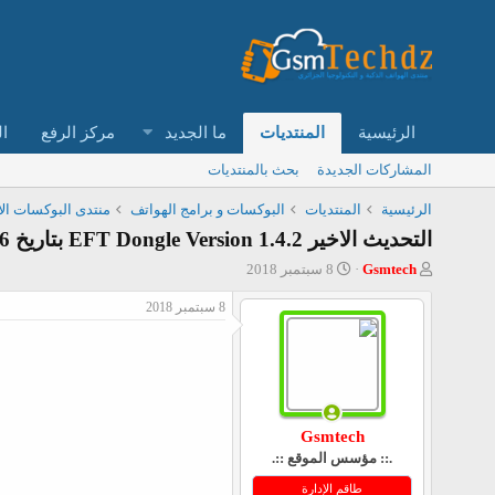
الرئيسية
المنتديات
ما الجديد
مركز الرفع
ال
المشاركات الجديدة
بحث بالمنتديات
الرئيسية
المنتديات
البوكسات و برامج الهواتف
منتدى البوكسات الأصلية  Boxes
التحديث الاخير EFT Dongle Version 1.4.2 بتاريخ 6\9\2018
ب
ت
Gsmtech
8 سبتمبر 2018
ا
ا
د
ر
8 سبتمبر 2018
ئ
ي
ا
خ
ل
ا
م
ل
و
ب
ض
د
Gsmtech
و
ء
.:: مؤسس الموقع ::.
ع
طاقم الإدارة