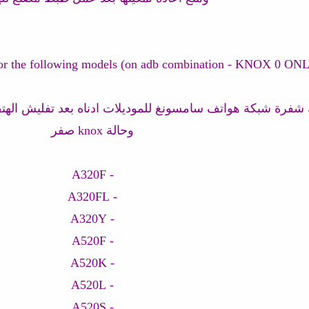
 شفرة شبكة هواتف سامسونغ للموديلات ادناه بعد تفليش اله
وحالة knox صفر
- A320F
- A320FL
- A320Y
- A520F
- A520K
- A520L
- A520S