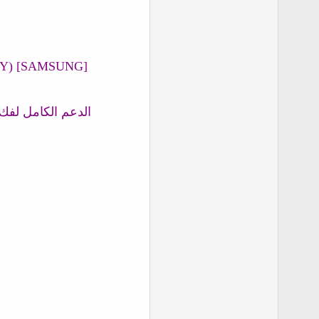
[SAMSUNG] Added fully support to unlock network for the following models (on adb combination - KNOX 0 ONLY):
الدعم الكامل لفك