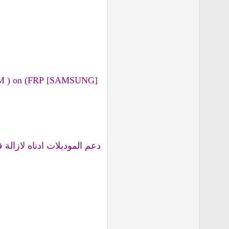
M ) on (FRP
دعم الموديلات ادناه لازالة قفل الشاشة وقفل ال frp والاتصال بي وحسا