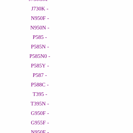
- J730K
- N950F
- N950N
- P585
- P585N
- P585N0
- P585Y
- P587
- P588C
- T395
- T395N
- G950F
- G955F
- N950F