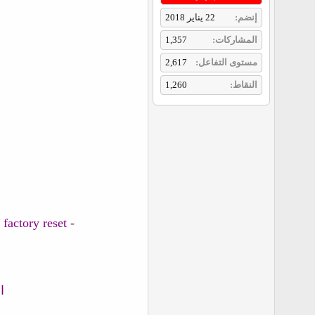
إنضم
22 يناير 2018
المشاركات
1,357
مستوى التفاعل
2,617
النقاط
1,260
- Added fully support to disable RMM STATE on new Samsung Oreo devices without Re-enable after factory reset
الد