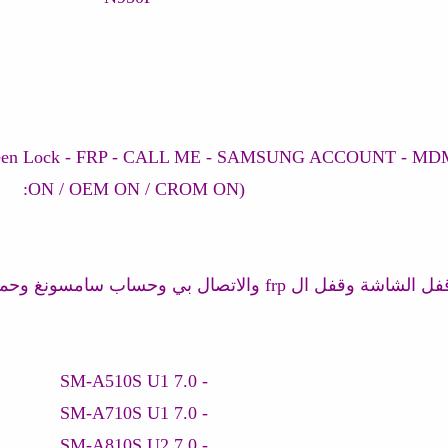
tions (Screen Lock - FRP - CALL ME - SAMSUNG ACCOUNT - MD
ON / OEM ON / CROM ON):
ب سامسونغ وحماية mdm مع كون FRP ON / OEM ON / CROM ON
- SM-A510S U1 7.0
- SM-A710S U1 7.0
- SM-A810S U2 7.0