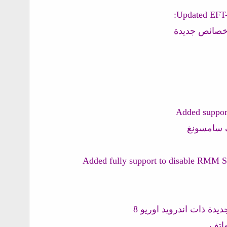
 سامسونغ
هاتف