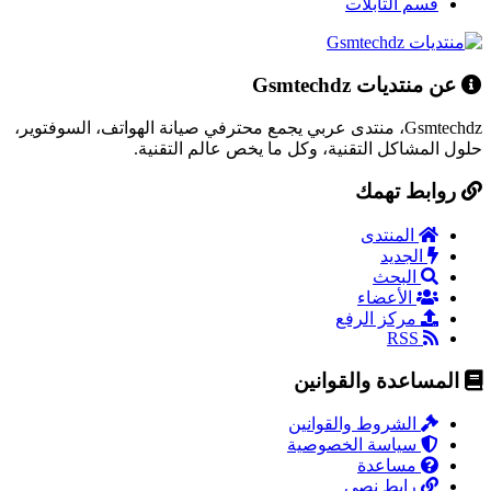
قسم التابلات
عن منتديات Gsmtechdz
Gsmtechdz، منتدى عربي يجمع محترفي صيانة الهواتف، السوفتوير،
حلول المشاكل التقنية، وكل ما يخص عالم التقنية.
روابط تهمك
المنتدى
الجديد
البحث
الأعضاء
مركز الرفع
RSS
المساعدة والقوانين
الشروط والقوانين
سياسة الخصوصية
مساعدة
رابط نصي