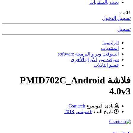
بحث بالمنتديات
قائمة
تسجيل الدخول
تسجيل
الرئيسية
المنتديات
السوفت وير و البرمجة software
سوفت وير الأنواع الأخرى
قسم التابلات
فلاشة PMID702C_Android
4.0v3
بادئ الموضوع
Gsmtech
تاريخ البدء
6 سبتمبر 2018