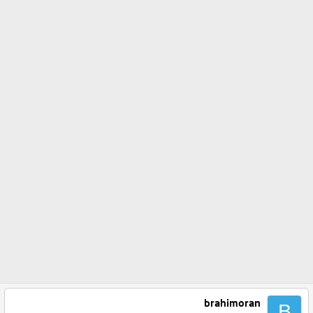
brahimoran
B