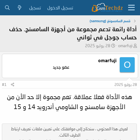
تسجيل الدخول
تسجيل
قسم السامسونغ (samsung)
أداة رائعة تدعم مجموعة من أجهزة السامسنج. حذف
حساب جوجل في ثواني
ب
ت
omarfuji
28 يوليو 2025
ا
ا
د
ر
omarfuji
O
ئ
ي
عضو جديد
ا
خ
ل
ا
م
ل
28 يوليو 2025
#1
و
ب
ض
د
هذه الأداة فعلا عملاقة. تعم مجموة إلا حد الأن من
و
ء
ع
الأجهزة سامسنج و الشاومي أندرويد 14 و 15
لعرض هذا المحتوى ، سنحتاج إلى موافقتك على تعيين ملفات تعريف ارتباط
الطرف الثالث.