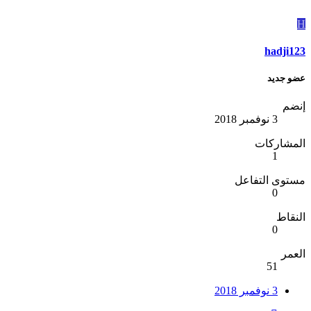
H
hadji123
عضو جديد
إنضم
3 نوفمبر 2018
المشاركات
1
مستوى التفاعل
0
النقاط
0
العمر
51
3 نوفمبر 2018