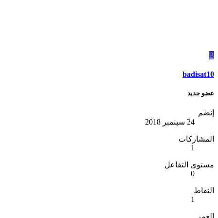
B
badisat10
عضو جديد
إنضم
24 سبتمبر 2018
المشاركات
1
مستوى التفاعل
0
النقاط
1
العمر