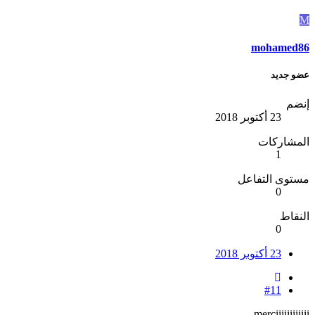
M
mohamed86
عضو جديد
إنضم
23 أكتوبر 2018
المشاركات
1
مستوى التفاعل
0
النقاط
0
23 أكتوبر 2018
#11
merciiiiiiiiiiii