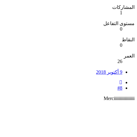
المشاركات
1
مستوى التفاعل
0
النقاط
0
العمر
26
9 أكتوبر 2018
#8
Merciiiiiiiiiiiiiiiii