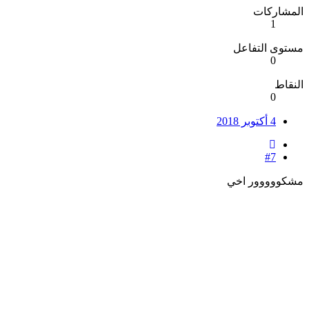
المشاركات
1
مستوى التفاعل
0
النقاط
0
4 أكتوبر 2018
#7
مشكووووور اخي