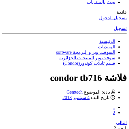
بحث بالمنتديات
قائمة
تسجيل الدخول
تسجيل
الرئيسية
المنتديات
السوفت وير و البرمجة software
سوفت وير المنتجات الجزائرية
قسم تابلات كوندور(Condor)
فلاشة condor tb716
بادئ الموضوع
Gsmtech
تاريخ البدء
4 سبتمبر 2018
1
2
التالي
1 من 2