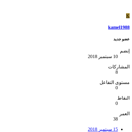
K
kamel1988
عضو جديد
إنضم
10 سبتمبر 2018
المشاركات
8
مستوى التفاعل
0
النقاط
0
العمر
38
15 سبتمبر 2018