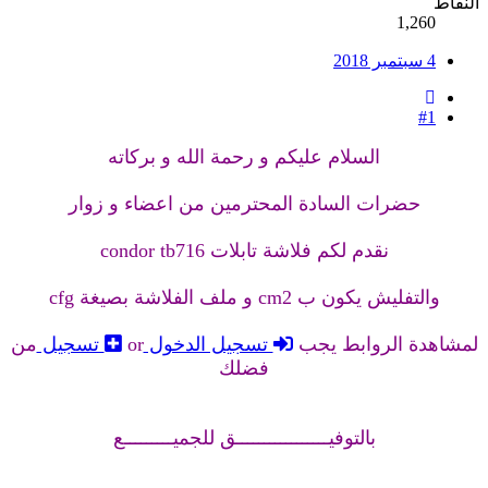
النقاط
1,260
4 سبتمبر 2018
#1
السلام عليكم و رحمة الله و بركاته
حضرات السادة المحترمين من اعضاء و زوار
نقدم لكم فلاشة تابلات condor tb716
والتفليش يكون ب cm2 و ملف الفلاشة بصيغة cfg
لمشاهدة الروابط يجب
تسجيل الدخول
or
تسجيل
من
فضلك
بالتوفيـــــــــــــــــق للجميـــــــــع