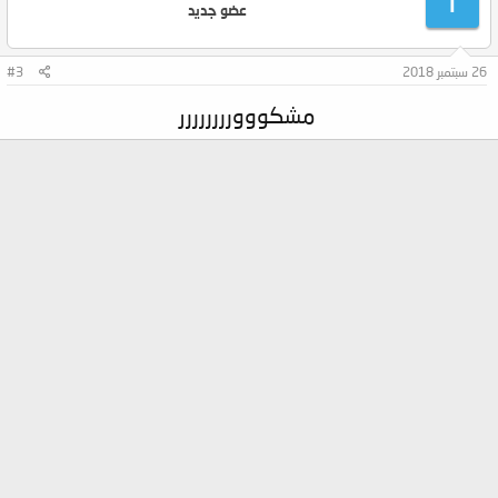
T
عضو جديد
26 سبتمبر 2018
#3
مشكووورررررررر