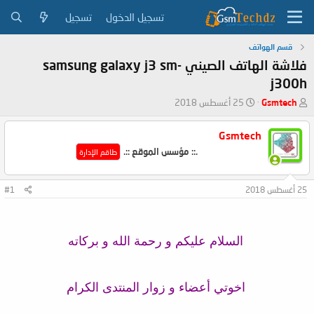
تسجيل الدخول
تسجيل
قسم الهواتف
فلاشة الهاتف الصيني samsung galaxy j3 sm-
j300h
ب
ت
Gsmtech
25 أغسطس 2018
ا
ا
د
ر
Gsmtech
ئ
ي
.:: مؤسس الموقع ::.
ا
خ
طاقم الإدارة
ل
ا
م
ل
25 أغسطس 2018
#1
و
ب
ض
د
و
ء
ع
السلام عليكم و رحمة الله و بركاته
اخوتي أعضاء و زوار المنتدى الكرام