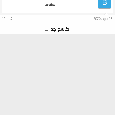
B
موقوف
13 مارس 2020
#9
كاسح جدا....