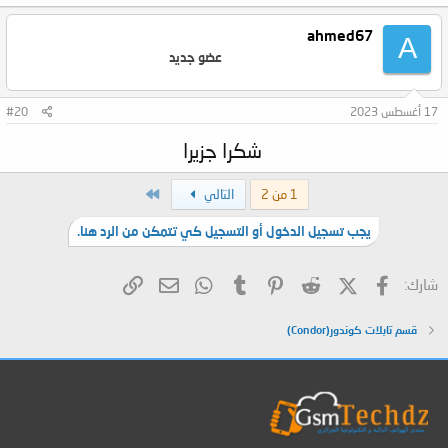
ahmed67
A
عضو جديد
17 أغسطس 2023
#20
شكرا جزيرا
الاخير
1 من 2
التالي
يجب تسجيل الدخول أو التسجيل كي تتمكن من الرد هنا.
فيسبوك
X (Twitter)
Reddit
Pinterest
Tumblr
WhatsApp
الرابط
البريد الإلكتروني
شارك:
قسم تابلات كوندور(Condor)