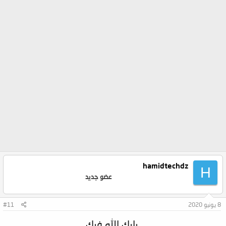
hamidtechdz
H
عضو جديد
8 يونيو 2020
#11
بارك الله فيك