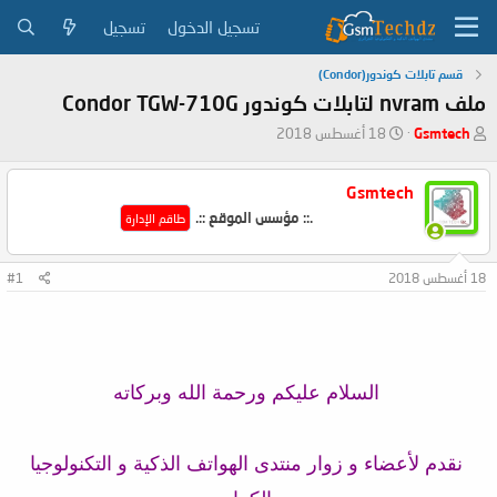
تسجيل الدخول
تسجيل
قسم تابلات كوندور(Condor)
ملف nvram لتابلات كوندور Condor TGW-710G
ب
ت
Gsmtech
18 أغسطس 2018
ا
ا
د
ر
Gsmtech
ئ
ي
ا
خ
.:: مؤسس الموقع ::.
طاقم الإدارة
ل
ا
م
ل
و
ب
18 أغسطس 2018
#1
ض
د
و
ء
ع
السلام عليكم ورحمة الله وبركاته
نقدم لأعضاء و زوار منتدى الهواتف الذكية و التكنولوجيا