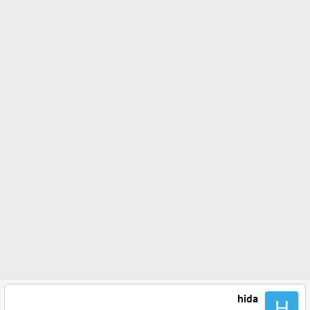
hida
H