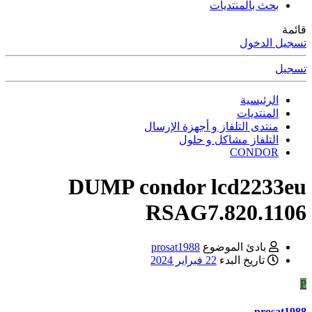
بحث بالمنتديات
قائمة
تسجيل الدخول
تسجيل
الرئيسية
المنتديات
منتدى التلفاز و أجهزة الإرسال
التلفاز مشاكل و حلول
CONDOR
DUMP condor lcd2233eu
RSAG7.820.1106
بادئ الموضوع
prosat1988
تاريخ البدء
22 فبراير 2024
P
prosat1988