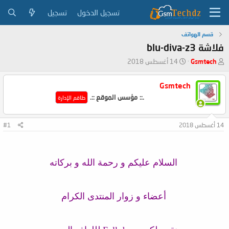
تسجيل الدخول
تسجيل
قسم الهواتف
فلاشة blu-diva-z3
ب
ت
Gsmtech
14 أغسطس 2018
ا
ا
د
ر
Gsmtech
ئ
ي
.:: مؤسس الموقع ::.
ا
خ
طاقم الإدارة
ل
ا
م
ل
14 أغسطس 2018
#1
و
ب
ض
د
و
ء
ع
السلام عليكم و رحمة الله و بركاته
أعضاء و زوار المنتدى الكرام