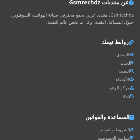
عن منتديات Gsmtechdz
Gsmtechdz، منتدى عربي يجمع محترفي صيانة الهواتف، السوفتوير،
حلول المشاكل التقنية، وكل ما يخص عالم التقنية.
روابط تهمك
المنتدى
الجديد
البحث
الأعضاء
مركز الرفع
RSS
المساعدة والقوانين
الشروط والقوانين
سياسة الخصوصية