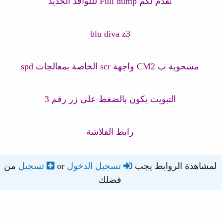
نقدم لكم Full dump لللوافد الجديد
blu diva z3
مسحوبة ب CM2 واجهة scr الخاصة بمعالجات spd
التبويت يكون بالضغط على زر رقم 3
رابط الفلاشة
لمشاهدة الروابط يجب
تسجيل الدخول
or
تسجيل
من
فضلك