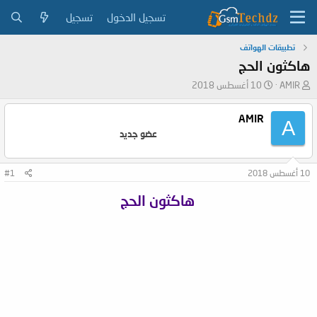
تسجيل الدخول
تسجيل
تطبيقات الهواتف
هاكثون الحج
ب
ت
AMIR
10 أغسطس 2018
ا
ا
د
ر
AMIR
A
ئ
ي
عضو جديد
ا
خ
ل
ا
م
ل
10 أغسطس 2018
#1
و
ب
ض
د
هاكثون الحج
و
ء
ع