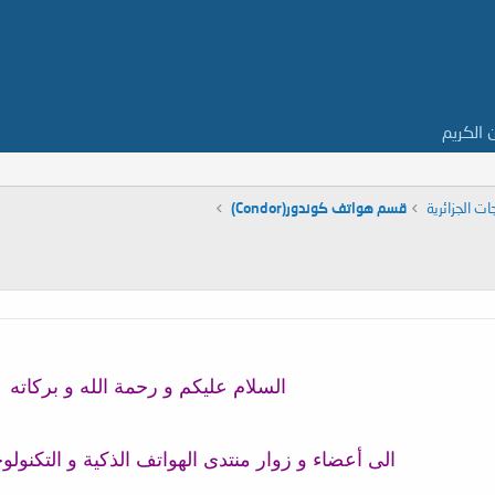
ن الكريم
ت الجزائرية
قسم هواتف كوندور(Condor)
السلام عليكم و رحمة الله و بركاته
الى أعضاء و زوار منتدى الهواتف الذكية و التكنولو