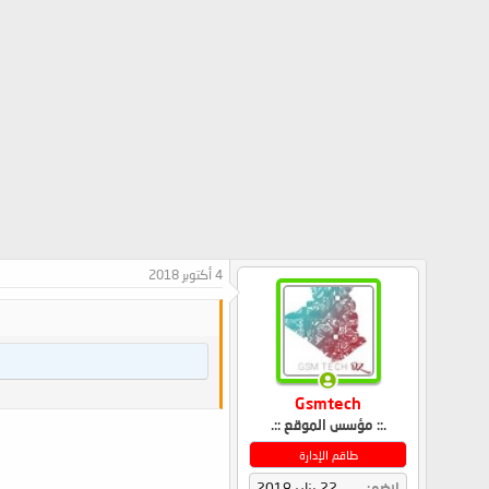
4 أكتوبر 2018
Gsmtech
.:: مؤسس الموقع ::.
طاقم الإدارة
إنضم
22 يناير 2018