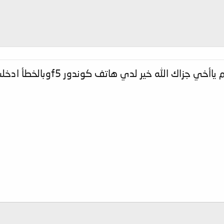
ك الله خير لدي هاتف كوندور f5وبالخطأ ادخلت كود#1111* ثم انطفأ ماذا افعل