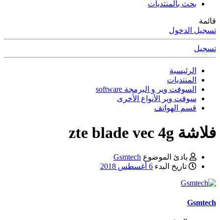
بحث بالمنتديات
قائمة
تسجيل الدخول
تسجيل
الرئيسية
المنتديات
السوفت وير و البرمجة software
سوفت وير الأنواع الأخرى
قسم الهواتف
فلاشة zte blade vec 4g
بادئ الموضوع
Gsmtech
تاريخ البدء
6 أغسطس 2018
Gsmtech