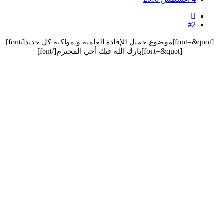
#2
[font=&quot]موضوع جميل للإفادة العلمية و مواكبة كل جديد[/font]​
[font=&quot]بارك الله فيك أخي المحترم[/font]​