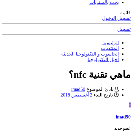
بحث بالمنتديات
قائمة
تسجيل الدخول
تسجيل
الرئيسية
المنتديات
الحاسوب و التكنولوجيا الحديثة
أخبار التكنولوجيا
ماهي تقنية nfc؟
بادئ الموضوع
imad50
تاريخ البدء
2 أغسطس 2018
I
imad50
عضو جديد