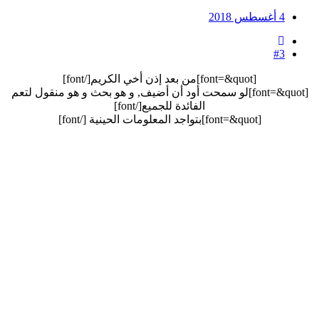
4 أغسطس 2018
#3
[font=&quot]من بعد إذن أخي الكريم[/font]​
[font=&quot]لو سمحت أود أن أضيف, و هو بحث و هو منقول لتعم
الفائدة للجميع[/font]​
[font=&quot]بتواجد المعلومات الحينية [/font]​