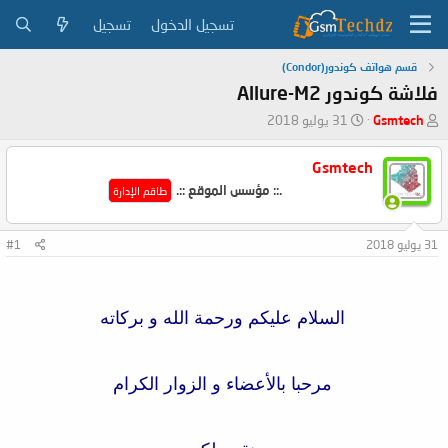
تسجيل الدخول
تسجيل
قسم هواتف كوندور(Condor)
فلاشة كوندور Allure-M2
ب
ت
Gsmtech
31 يوليو 2018
ا
ا
د
ر
Gsmtech
ئ
ي
.:: مؤسس الموقع ::.
ا
خ
طاقم الإدارة
ل
ا
م
ل
31 يوليو 2018
#1
و
ب
ض
د
و
ء
ع
السلام عليكم ورحمة الله و بركاته
مرحبا بالأعضاء و الزوار الكرام