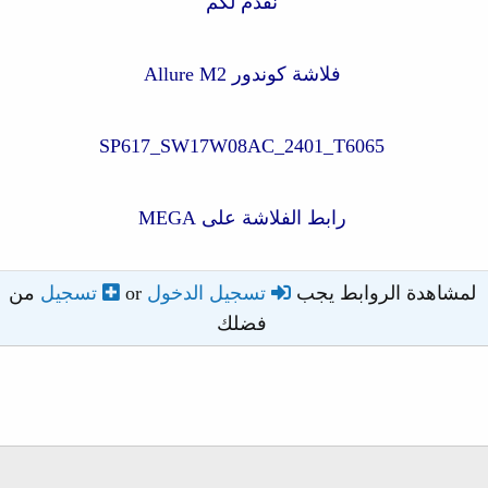
نقدم لكم
فلاشة كوندور Allure M2
SP617_SW17W08AC_2401_T6065
رابط الفلاشة على MEGA
لمشاهدة الروابط يجب
تسجيل الدخول
or
تسجيل
من
فضلك