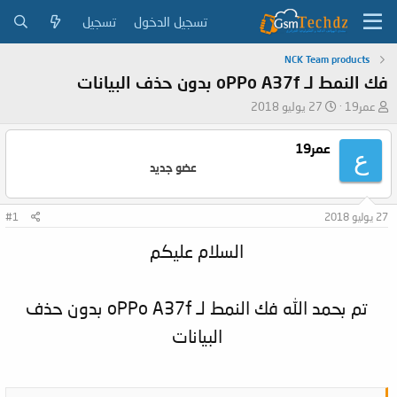
تسجيل الدخول
تسجيل
NCK Team products
فك النمط لـ oPPo A37f بدون حذف البيانات
ب
ت
عمر19
27 يوليو 2018
ا
ا
د
ر
عمر19
ع
ئ
ي
عضو جديد
ا
خ
ل
ا
م
ل
27 يوليو 2018
#1
و
ب
ض
د
السلام عليكم
و
ء
ع
تم بحمد الله فك النمط لـ oPPo A37f بدون حذف
البيانات