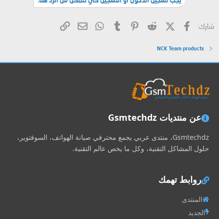
فيسبوك
X (Twitter)
Reddit
Pinterest
Tumblr
WhatsApp
الرابط
البريد الإلكتروني
شارك:
NCK Team products
عن منتديات Gsmtechdz
Gsmtechdz، منتدى عربي يجمع محترفي صيانة الهواتف، السوفتوير،
حلول المشاكل التقنية، وكل ما يخص عالم التقنية.
روابط تهمك
المنتدى
الجديد