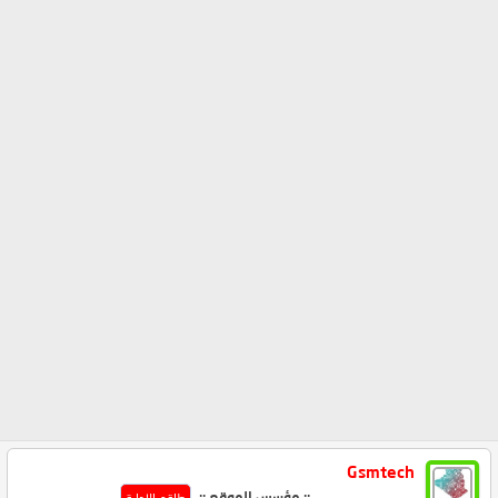
Gsmtech
.:: مؤسس الموقع ::.
طاقم الإدارة