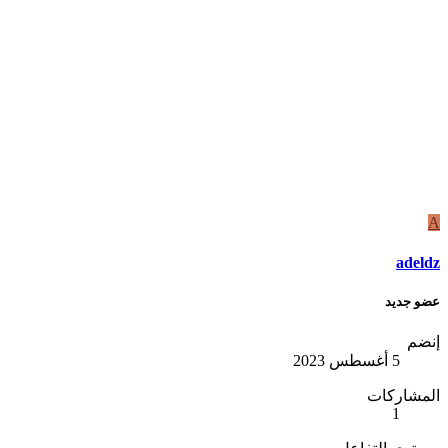
A
adeldz
عضو جديد
إنضم
5 أغسطس 2023
المشاركات
1