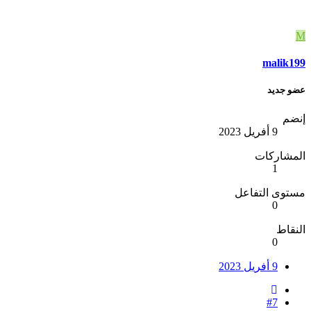
M
malik199
عضو جديد
إنضم
9 أفريل 2023
المشاركات
1
مستوى التفاعل
0
النقاط
0
9 أفريل 2023
#7