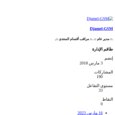
Djamel-GSM
.:: مدير عام ::. .:: مراقب أقسام المنتدى ::,
طاقم الإدارة
إنضم
3 مارس 2018
المشاركات
190
مستوى التفاعل
33
النقاط
0
16 مارس 2023