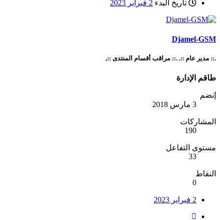
تاريخ البدء
2 فبراير 2023
Djamel-GSM
.:: مدير عام ::. .:: مراقب أقسام المنتدى ::,
طاقم الإدارة
إنضم
3 مارس 2018
المشاركات
190
مستوى التفاعل
33
النقاط
0
2 فبراير 2023