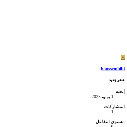
H
houssembibi
عضو جديد
إنضم
1 يونيو 2023
المشاركات
1
مستوى التفاعل
0