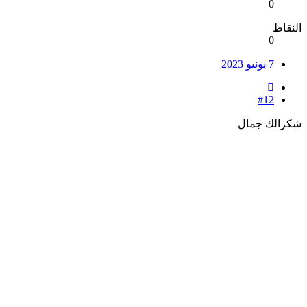
0
النقاط
0
7 يونيو 2023
#12
شكرالك جمال