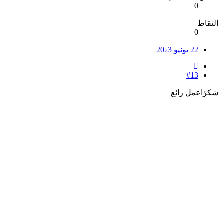
0
النقاط
0
22 يونيو 2023
#13
شكرًاعمل رائع