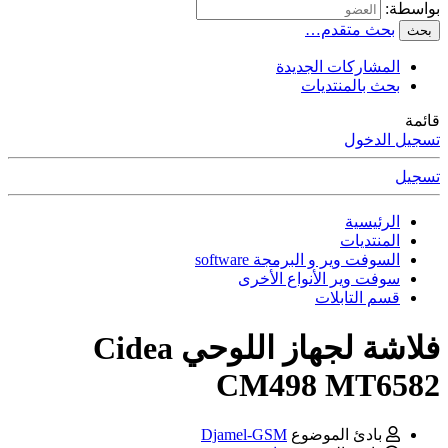
بواسطة:
بحث متقدم…
بحث
المشاركات الجديدة
بحث بالمنتديات
قائمة
تسجيل الدخول
تسجيل
الرئيسية
المنتديات
السوفت وير و البرمجة software
سوفت وير الأنواع الأخرى
قسم التابلات
فلاشة لجهاز اللوحي Cidea
CM498 MT6582
بادئ الموضوع
Djamel-GSM