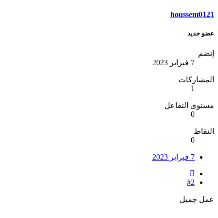
houssem0121
عضو جديد
إنضم
7 فبراير 2023
المشاركات
1
مستوى التفاعل
0
النقاط
0
7 فبراير 2023
#2
عمل جميل