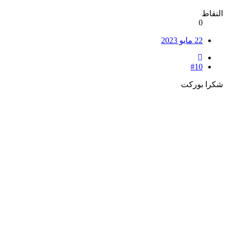
النقاط
0
22 مايو 2023
#10
شكرا بوركت