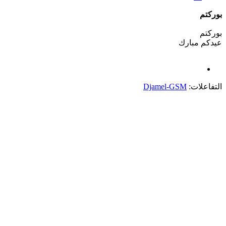
بوركتم
بوركتم
عيدكم مبارك
التفاعلات:
Djamel-GSM